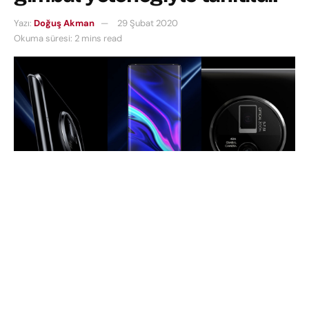
Yazı:
Doğuş Akman
29 Şubat 2020
Okuma süresi: 2 mins read
2020
yılına girdiğimizden bu yana, hakkında birçok
söylenti ve konsept tasarımı ortaya çıkan
Vivo’nun
konsept telefonu
Apex 2020
sonunda
tanıtıldı
.
Akıllı telefon neslinin son ve görkemli üyesi
beraberinde birçok devrimsel özelliği kullanıcılara
sunmaya hazırlanıyor.