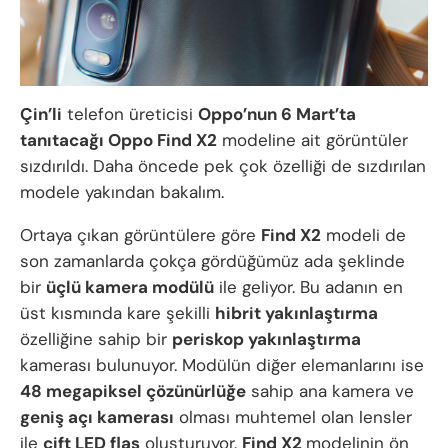
Çin’li
telefon üreticisi
Oppo’nun 6 Mart’ta
tanıtacağı Oppo Find X2
modeline ait görüntüler
sızdırıldı. Daha öncede pek çok özelliği de sızdırılan
modele yakından bakalım.
Ortaya çıkan görüntülere göre
Find X2
modeli de
son zamanlarda çokça gördüğümüz ada şeklinde
bir
üçlü kamera modülü
ile geliyor. Bu adanın en
üst kısmında kare şekilli
hibrit yakınlaştırma
özelliğine sahip bir
periskop yakınlaştırma
kamerası bulunuyor. Modülün diğer elemanlarını ise
48 megapiksel çözünürlüğe
sahip ana kamera ve
geniş açı kamerası
olması muhtemel olan lensler
ile
çift LED flaş
oluşturuyor.
Find X2
modelinin ön