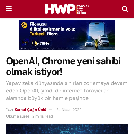
OpenAI, Chrome yeni sahibi
olmak istiyor!
Yapay zeka dünyasında sınırları zorlamaya devam
eden OpenAI, şimdi de internet tarayıcıları
alanında büyük bir hamle peşinde.
Yazı:
Kemal Çağrı Ünlü
24 Nisan 2025
Okuma süresi: 2 mins read