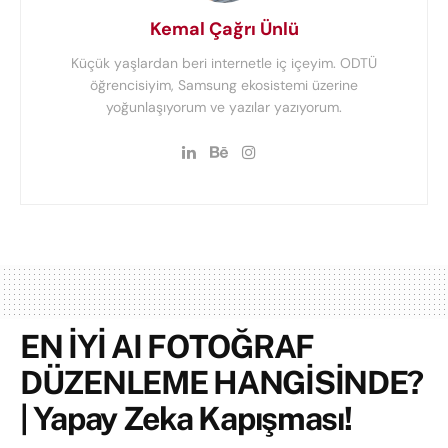
Kemal Çağrı Ünlü
Küçük yaşlardan beri internetle iç içeyim. ODTÜ
öğrencisiyim, Samsung ekosistemi üzerine
yoğunlaşıyorum ve yazılar yazıyorum.
EN İYİ AI FOTOĞRAF
DÜZENLEME HANGİSİNDE?
| Yapay Zeka Kapışması!