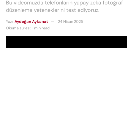
Bu videomuzda telefonların yapay zeka fotoğraf
düzenleme yeteneklerini test ediyoruz.
Yazı:
Aydoğan Aykanat
24 Nisan 2025
Okuma süresi: 1 min read
Not:
Bu videoda yer alan Xiaomi 15 Ultra, HUAWEI
Pura 70 Ultra, HONOR Magic7 Pro ve realme GT7