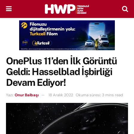
OnePlus 11’den İlk Görüntü
Geldi: Hasselblad İşbirliği
Devam Ediyor!
Yazı:
Onur Balbaşı
18 Aralık 2022
Okuma süresi: 3 mins read