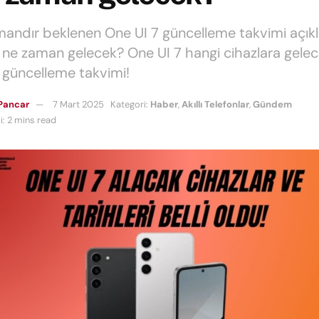
andır beklenen One UI 7 güncelleme takvimi açıkla
 ne zaman gelecek? One UI 7 hangi cihazlara gelec
 güncelleme takvimi!
Pancar
7 Mart 2025
Kategori:
Haber
,
Akıllı Telefonlar
,
Gündem
: 2 mins read