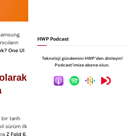
 Samsung,
HWP Podcast
nıcıların
ek? One UI
Teknoloji gündemini HWP’den dinleyin!
Podcast’imize abone olun.
olarak
a
 bir tarih
il sürüm ilk
nra
Z Fold 6
,