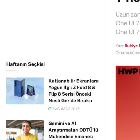
Uzun zam
One UI 7
One UI 7
Yazı:
Rukiye 
Okuma süresi
Haftanın Seçkisi
Katlanabilir Ekranlara
Yoğun İlgi: Z Fold 8 &
Flip 8 Serisi Önceki
Nesli Geride Bıraktı
7 AĞUSTOS 2026
Gemini ve AI
Araştırmaları ODTÜ’lü
Mühendise Emanet: