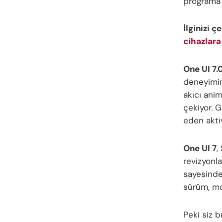
programa 
İlginizi ç
cihazlara
One UI 7.
deneyimini
akıcı ani
çekiyor. 
eden akti
One UI 7
,
revizyonla
sayesinde
sürüm, mob
Peki siz