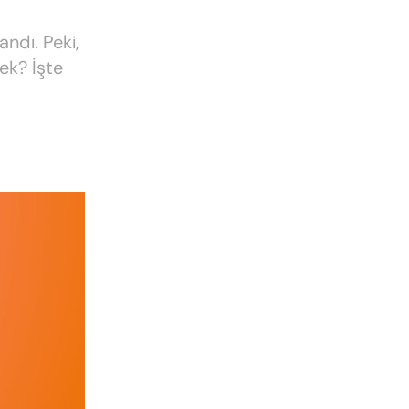
ndı. Peki,
ek? İşte