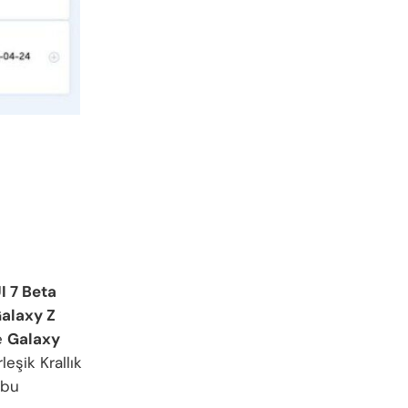
I 7 Beta
alaxy Z
e
Galaxy
eşik Krallık
 bu