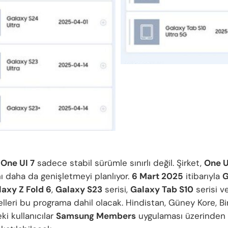
One UI 7
sadece stabil sürümle sınırlı değil. Şirket,
One U
ı daha da genişletmeyi planlıyor.
6 Mart 2025
itibarıyla
G
laxy Z Fold 6
,
Galaxy S23
serisi,
Galaxy Tab S10
serisi v
leri bu programa dahil olacak. Hindistan, Güney Kore, Birl
ki kullanıcılar
Samsung Members
uygulaması üzerinden