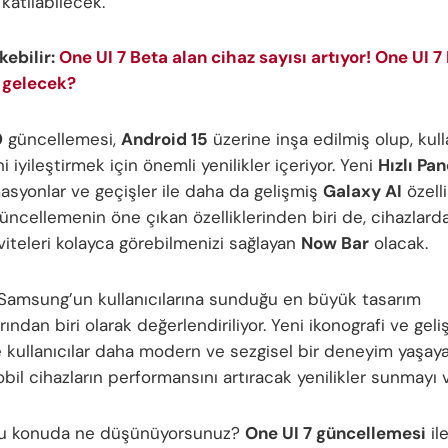
katılabilecek.
ekebilir:
One UI 7 Beta alan cihaz sayısı artıyor! One UI 7
 gelecek?
0
güncellemesi,
Android 15
üzerine inşa edilmiş olup, kull
 iyileştirmek için önemli yenilikler içeriyor. Yeni
Hızlı Pan
masyonlar ve geçişler ile daha da gelişmiş
Galaxy AI
özelli
Güncellemenin öne çıkan özelliklerinden biri de, cihazlar
viteleri kolayca görebilmenizi sağlayan
Now Bar
olacak.
 Samsung’un kullanıcılarına sunduğu en büyük tasarım
rından biri olarak değerlendiriliyor. Yeni ikonografi ve gel
 kullanıcılar daha modern ve sezgisel bir deneyim yaşaya
il cihazların performansını artıracak yenilikler sunmayı v
 bu konuda ne düşünüyorsunuz?
One UI 7 güncellemesi
ile