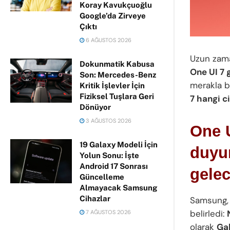
Koray Kavukçuoğlu
Google’da Zirveye
Çıktı
6 AĞUSTOS 2026
Uzun zam
Dokunmatik Kabusa
One UI 7
Son: Mercedes-Benz
merakla be
Kritik İşlevler İçin
Fiziksel Tuşlara Geri
7 hangi c
Dönüyor
3 AĞUSTOS 2026
One U
19 Galaxy Modeli İçin
duyur
Yolun Sonu: İşte
Android 17 Sonrası
gele
Güncelleme
Almayacak Samsung
Cihazlar
Samsung, 
belirledi:
7 AĞUSTOS 2026
olarak
Ga