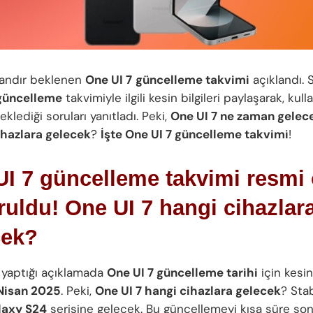
andır beklenen
One UI 7
güncelleme takvimi
açıklandı.
 güncelleme
takvimiyle ilgili kesin bilgileri paylaşarak, kulla
klediği soruları yanıtladı. Peki,
One UI 7 ne zaman gelec
ihazlara gelecek
?
İşte One UI 7 güncelleme takvimi
!
I 7 güncelleme takvimi resmi 
uldu! One UI 7 hangi cihazlar
cek?
yaptığı açıklamada
One UI 7 güncelleme tarihi
için kesin
Nisan 2025
. Peki,
One UI 7 hangi cihazlara gelecek
? Stab
laxy S24
serisine gelecek. Bu güncellemeyi kısa süre so