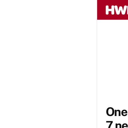
One 
7 n