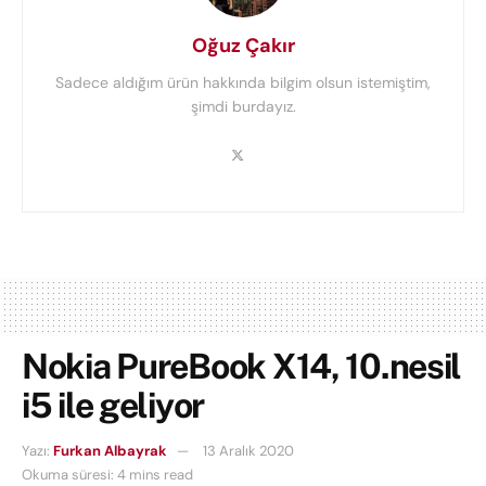
Oğuz Çakır
Sadece aldığım ürün hakkında bilgim olsun istemiştim,
şimdi burdayız.
Nokia PureBook X14, 10.nesil
i5 ile geliyor
Yazı:
Furkan Albayrak
13 Aralık 2020
Okuma süresi: 4 mins read