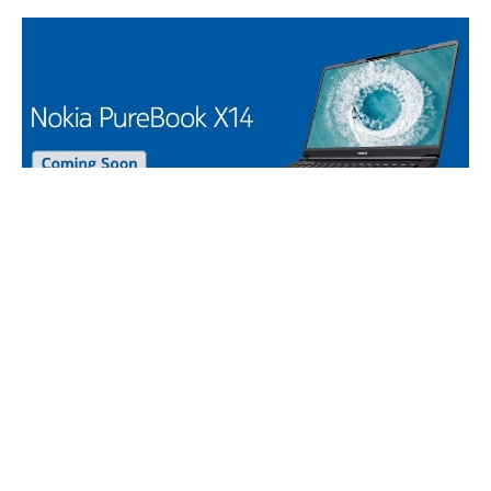
8 Aralık’ta Hindistan satış sitesi
Flipkart, Nokia’nın
dizüstü bilgisayarları alanındaki ilk cihazını
Nokia
PureBook
ismiyle tanıtmıştı. Bugün ise site
üzerindeki
Nokia
dizüstü bilgisayar sayfası, adının
PureBook X14
olacağını öğrendiğimiz cihazın bazı
özellikleri ve resimleriyle birlikte güncellendi. Yine