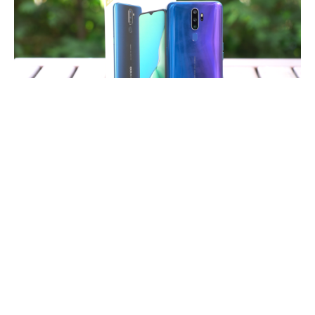
Bugünkü inceleme konuğumuz yüksek pil ömrüyle
dikkat çeken
Oppo’nun
A9 2020 modeli olacak.
İlginizi çekebilir:
Eski telefondan Oppo telefona
nasıl geçilir? (Oppo Find X2)
Oppo A9, isminde
2020
kelimesinin geçmesine
rağmen geçtiğimiz senenin eylül ayında çıkan akıllı
telefon modellerinden biri. A9 isminin zikredildiği