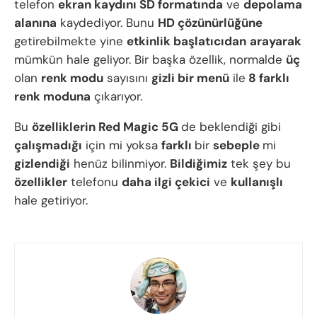
telefon
ekran kaydını SD formatında
ve
depolama
alanına
kaydediyor. Bunu
HD çözünürlüğüne
getirebilmekte yine
etkinlik başlatıcıdan
arayarak
mümkün hale geliyor. Bir başka özellik, normalde
üç
olan
renk modu
sayısını
gizli bir menü
ile
8 farklı
renk moduna
çıkarıyor.
Bu
özelliklerin Red Magic 5G
de beklendiği gibi
çalışmadığı
için mi yoksa
farklı
bir
sebeple
mi
gizlendiği
henüz bilinmiyor.
Bildiğimiz
tek şey bu
özellikler
telefonu
daha ilgi çekici
ve
kullanışlı
hale getiriyor.