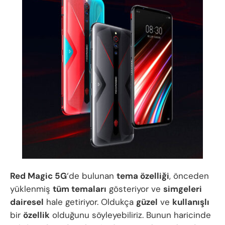
Red Magic 5G
‘de bulunan
tema özelliği
, önceden
yüklenmiş
tüm temaları
gösteriyor ve
simgeleri
dairesel
hale getiriyor. Oldukça
güzel
ve
kullanışlı
bir
özellik
olduğunu söyleyebiliriz. Bunun haricinde