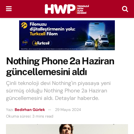
Nothing Phone 2a Haziran
güncellemesini aldı
Çinli teknoloji devi Nothing'in piyasaya yeni
sürmüş olduğu Nothing Phone 2a Haziran
güncellemesini aldı. Detaylar haberde.
Yazı:
Bedirhan Gürlek
29 Mayıs 2024
Okuma süresi: 3 mins read