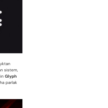
şıktan
an sistem,
min
Glyph
aha parlak