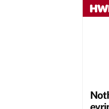
Not
evri