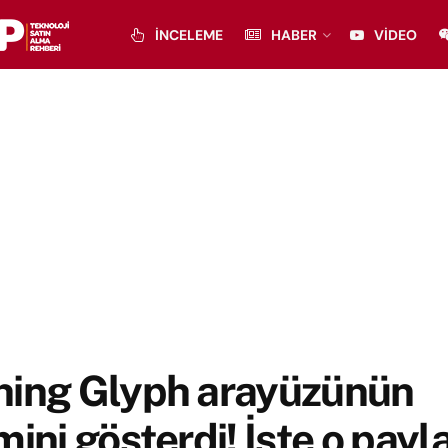
İNCELEME
HABER
VIDEO
hing Glyph arayüzünün
mini gösterdi! İşte o payl