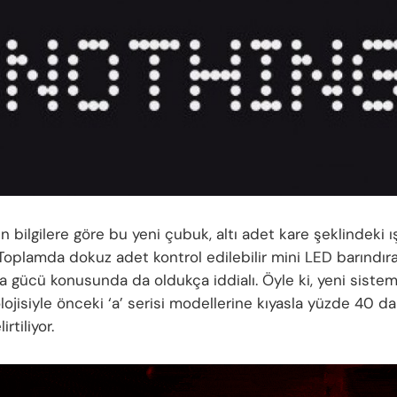
n bilgilere göre bu yeni çubuk, altı adet kare şeklindeki ı
 Toplamda dokuz adet kontrol edilebilir mini LED barındır
a gücü konusunda da oldukça iddialı. Öyle ki, yeni siste
ojisiyle önceki ‘a’ serisi modellerine kıyasla yüzde 40 d
rtiliyor.