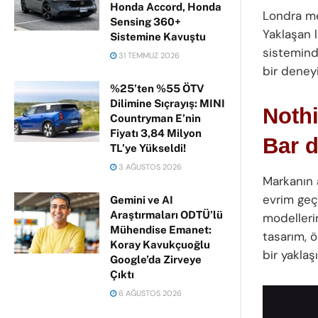
Honda Accord, Honda
Londra me
Sensing 360+
Yaklaşan 
Sistemine Kavuştu
sisteminde
31 TEMMUZ 2026
bir dene
%25’ten %55 ÖTV
Dilimine Sıçrayış: MINI
Nothi
Countryman E’nin
Fiyatı 3,84 Milyon
Bar d
TL’ye Yükseldi!
3 AĞUSTOS 2026
Markanın a
evrim geçi
Gemini ve AI
Araştırmaları ODTÜ’lü
modellerin
Mühendise Emanet:
tasarım, 
Koray Kavukçuoğlu
bir yaklaşı
Google’da Zirveye
Çıktı
6 AĞUSTOS 2026