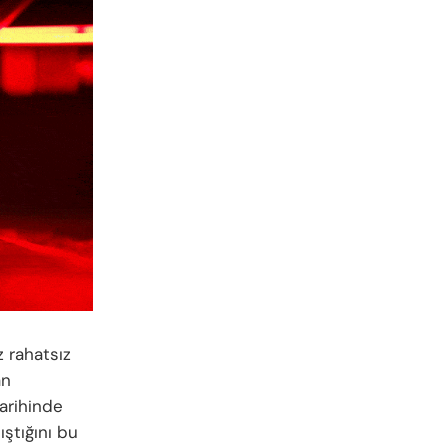
z rahatsız
an
tarihinde
ıştığını bu