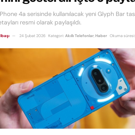
Phone 4a serisinde kullanılacak yeni Glyph Bar tas
tayları resmi olarak paylaşıldı.
lbaşı
24 Şubat 2026
Kategori:
Akıllı Telefonlar
,
Haber
Okuma süresi: