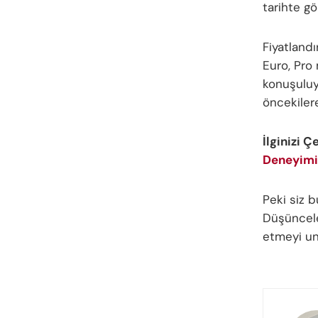
tarihte gö
Fiyatland
Euro, Pro 
konuşuluy
öncekilere
İlginizi Ç
Deneyimi
Peki siz 
Düşünceler
etmeyi u