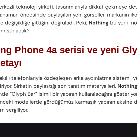
rkezli teknoloji şirketi, tasarımlarıyla dikkat çekmeye de
lansman öncesinde paylaşılan yeni görseller, markanın iko
 değişikliğe gittiğini doğruladı. Peki,
Nothing
bu yeni mo
yim sunacak?
ng Phone 4a serisi ve yeni Gl
etayı
kıllı telefonlarıyla özdeşleşen arka aydınlatma sistemi, y
riyor. Şirketin paylaştığı son tanıtım materyalleri,
Nothin
de “Glyph Bar” isimli bir yapının kullanılacağını gösteriyor
önceki modellerde gördüğümüz karmaşık yapının aksine 
m sergiliyor.