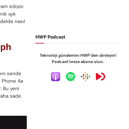
vam ediyor.
nik ışık
delde nasıl
HWP Podcast
yph
Teknoloji gündemini HWP’den dinleyin!
Podcast’imize abone olun.
eni seride
g
Phone 4a
. Bu yeni
daha sade