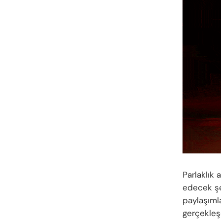
Parlaklık 
edecek şe
paylaşıml
gerçekleşe