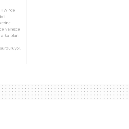
, HWP'de
imi
üzerine
nce yalnızca
n arka plan
 sürdürüyor.