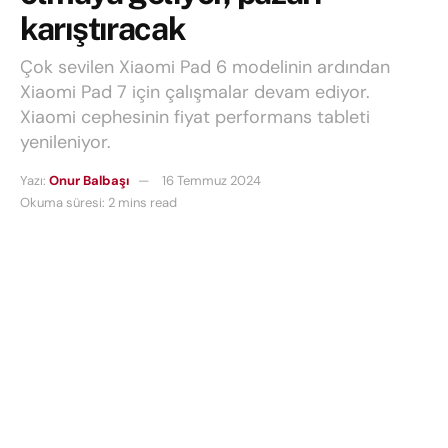
karıştıracak
Çok sevilen Xiaomi Pad 6 modelinin ardından
Xiaomi Pad 7 için çalışmalar devam ediyor.
Xiaomi cephesinin fiyat performans tableti
yenileniyor.
Yazı:
Onur Balbaşı
16 Temmuz 2024
Okuma süresi: 2 mins read