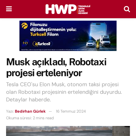
Musk açıkladı, Robotaxi
projesi erteleniyor
Tesla CEO'su Elon Musk, otonom taksi projesi
olan Robotaxi projesinin ertelendiğini duyurdu.
Detaylar haberde.
Yazı:
Bedirhan Gürlek
16 Temmuz 2024
Okuma süresi: 2 mins read