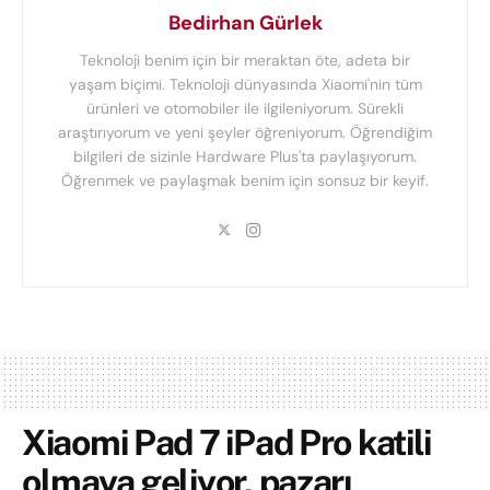
Bedirhan Gürlek
Teknoloji benim için bir meraktan öte, adeta bir
yaşam biçimi. Teknoloji dünyasında Xiaomi'nin tüm
ürünleri ve otomobiler ile ilgileniyorum. Sürekli
araştırıyorum ve yeni şeyler öğreniyorum. Öğrendiğim
bilgileri de sizinle Hardware Plus'ta paylaşıyorum.
Öğrenmek ve paylaşmak benim için sonsuz bir keyif.
Xiaomi Pad 7 iPad Pro katili
olmaya geliyor, pazarı