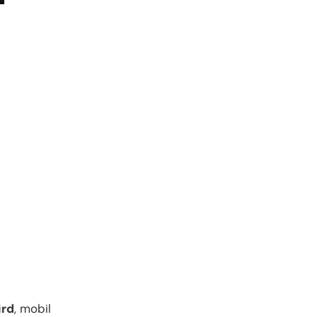
ird
, mobil