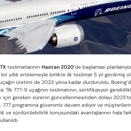
77X
teslimatlarının
Haziran 2020
’de başlaması planlanıy
bir yıllık ertelemeyle birlikte ilk teslimat 5 yıl gecikmiş 
 uçağın üretimi de 2023 yılına kadar durduruldu. Boeing’
: “İlk 777-9 uçağının teslimatının, sertifikasyon gereklilikl
k için gereken sürenin güncellenmesinden dolayı 2025’te
z. 777 programına güvenimiz devam ediyor ve müşterilerim
k ve sürdürülebilirlik konusundaki avantajlarının hala fark
ullanıldı.