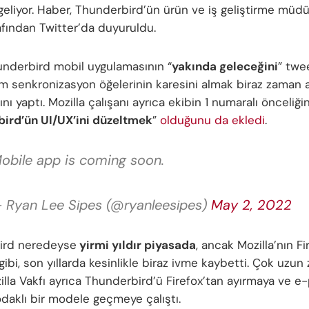
 geliyor. Haber, Thunderbird’ün ürün ve iş geliştirme müd
afından Twitter’da duyuruldu.
underbird mobil uygulamasının “
yakında geleceğini
” twee
m senkronizasyon öğelerinin karesini almak biraz zaman al
nı yaptı. Mozilla çalışanı ayrıca ekibin 1 numaralı önceliği
ird’ün UI/UX’ini düzeltmek
”
olduğunu da ekledi
.
obile app is coming soon.
 Ryan Lee Sipes (@ryanleesipes)
May 2, 2022
ird neredeyse
yirmi yıldır piyasada
, ancak Mozilla’nın Fi
 gibi, son yıllarda kesinlikle biraz ivme kaybetti. Çok uzu
illa Vakfı ayrıca Thunderbird’ü Firefox’tan ayırmaya ve e-
odaklı bir modele geçmeye çalıştı.