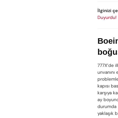
İlginizi çe
Duyurdu!
Boein
boğu
777X’de i
unvanını 
problemler
kapısı bas
karşıya ka
ay boyunc
durumda b
yaklaşık b