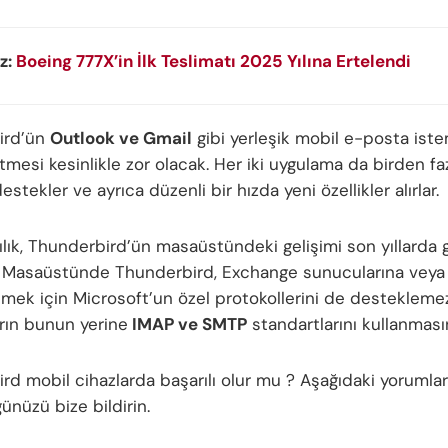
z:
Boeing 777X’in İlk Teslimatı 2025 Yılına Ertelendi
ird’ün
Outlook ve Gmail
gibi yerleşik mobil e-posta iste
tmesi kesinlikle zor olacak. Her iki uygulama da birden fa
destekler ve ayrıca düzenli bir hızda yeni özellikler alırlar.
ılık, Thunderbird’ün masaüstündeki gelişimi son yıllarda
. Masaüstünde Thunderbird, Exchange sunucularına veya
şmek için Microsoft’un özel protokollerini de destekleme
arın bunun yerine
IMAP ve SMTP
standartlarını kullanmasını
rd mobil cihazlarda başarılı olur mu ? Aşağıdaki yorumla
nüzü bize bildirin.