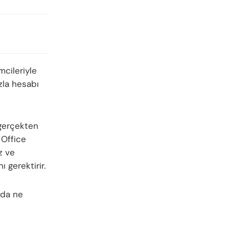
mcileriyle
zla hesabı
 gerçekten
 Office
z ve
 gerektirir.
rda ne