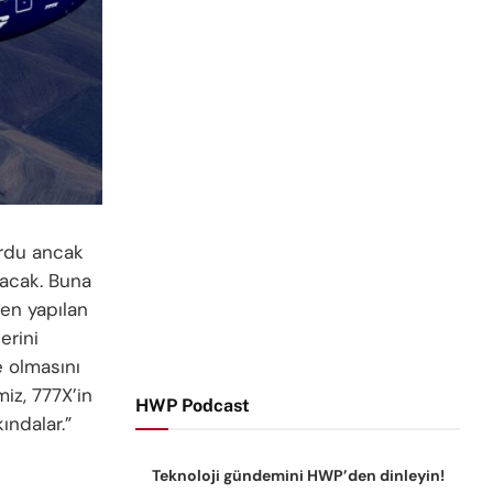
ordu ancak
olacak. Buna
den yapılan
erini
 olmasını
iz, 777X’in
HWP Podcast
ındalar.”
Teknoloji gündemini HWP’den dinleyin!