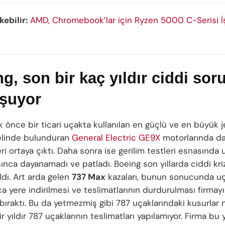
kebilir:
AMD, Chromebook’lar için Ryzen 5000 C-Serisi İş
g, son bir kaç yıldır ciddi sor
şuyor
lk önce bir ticari uçakta kullanılan en güçlü ve en büyük 
elinde bulunduran
General Electric GE9X
motorlarında day
i ortaya çıktı. Daha sonra ise gerilim testleri esnasında
ınca dayanamadı ve patladı. Boeing son yıllarda ciddi kriz
ldı. Art arda gelen
737 Max
kazaları, bunun sonucunda uç
a yere indirilmesi ve teslimatlarının durdurulması firmayı
ıraktı. Bu da yetmezmiş gibi 787 uçaklarındaki kusurlar 
ir yıldır 787 uçaklarının teslimatları yapılamıyor. Firma bu yı