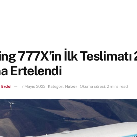
ng 777X’in İlk Teslimatı
na Ertelendi
 Erdol
7 Mayıs 2022
Kategori:
Haber
Okuma süresi: 2 mins read