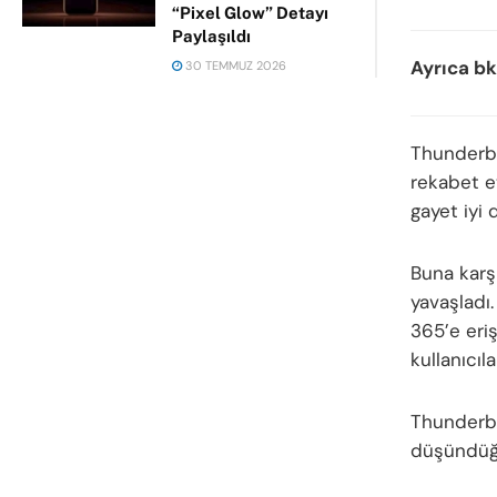
“Pixel Glow” Detayı
Paylaşıldı
Ayrıca bk
30 TEMMUZ 2026
Thunderb
rekabet e
gayet iyi 
Buna karş
yavaşladı
365’e eri
kullanıcıl
Thunderbi
düşündüğü