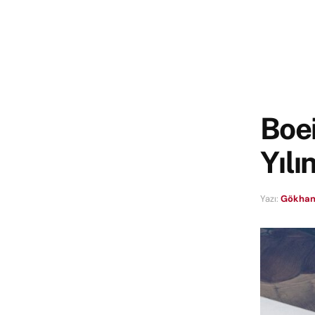
Boei
Yılı
Yazı:
Gökhan