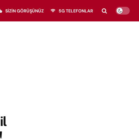
SIZIN GÖRÜŞÜNÜZ
5G TELEFONLAR
il
!