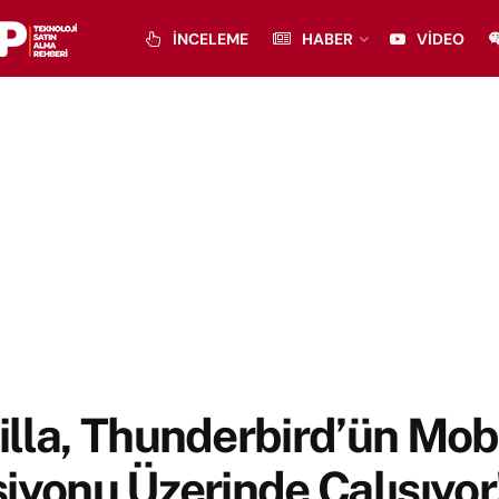
İNCELEME
HABER
VIDEO
lla, Thunderbird’ün Mob
iyonu Üzerinde Çalışıyor