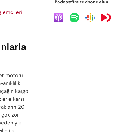
Podcast’imize abone olun.
lemcileri
unlarla
jet motoru
anıklılık
 uçağın kargo
lerle karşı
akların 20
 çok zor
nedeniyle
lın ilk