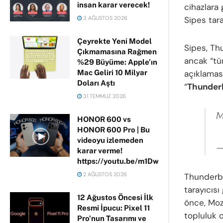
insan karar verecek!
cihazlara
3 AĞUSTOS 2026
Sipes tar
Çeyrekte Yeni Model
Sipes, Th
Çıkmamasına Rağmen
ancak “tü
%29 Büyüme: Apple’ın
Mac Geliri 10 Milyar
açıklaması
Doları Aştı
“
Thunderb
31 TEMMUZ 2026
M
HONOR 600 vs
HONOR 600 Pro | Bu
videoyu izlemeden
—
karar verme!
https://youtu.be/m1DwhP3lPCM
2 AĞUSTOS 2026
Thunderb
tarayıcısı
12 Ağustos Öncesi İlk
önce, Moz
Resmi İpucu: Pixel 11
topluluk 
Pro’nun Tasarımı ve