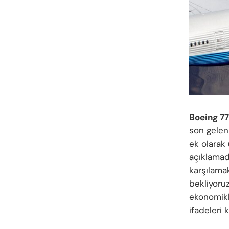
Boeing 7
son gelen 
ek olarak
açıklamada
karşılama
bekliyoru
ekonomikli
ifadeleri k