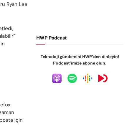
ürü Ryan Lee
tledi,
abilir”
HWP Podcast
nin
Teknoloji gündemini HWP’den dinleyin!
Podcast’imize abone olun.
refox
n zaman
posta için