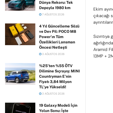
Dünya Rekoru: Tek
Depoyla 1980 km
Ekim ayın
7 AĞUSTOS 2026
çıkacağı s
ayrıntıları
4 Yıl Güncelleme Sözü
ve Dev Pil: POCO M8
Sızıntıya
Power’ın Tüm
Özellikleri Lansman
ağırlığın
Öncesi Netleşti
Aramid Fi
3 AĞUSTOS 2026
13MP + 2M
%25’ten %55 ÖTV
Dilimine Sıçrayış: MINI
Countryman E’nin
Fiyatı 3,84 Milyon
TL’ye Yükseldi!
3 AĞUSTOS 2026
19 Galaxy Modeli İçin
Yolun Sonu: İşte