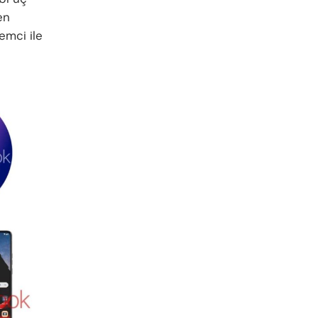
en
emci ile