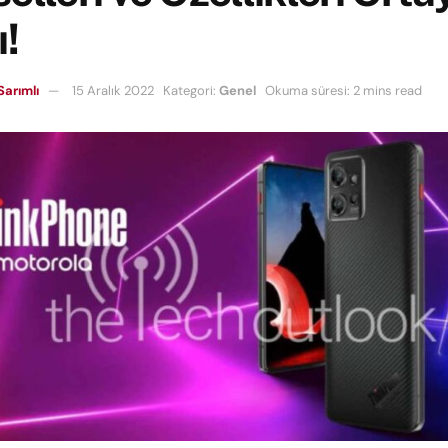
ı!
Sarımlı
15 Aralık 2022
Kategori:
Genel
Okuma süresi: 2 mins read