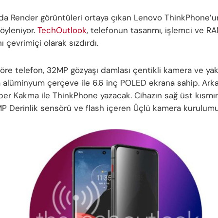
da Render görüntüleri ortaya çıkan Lenovo ThinkPhone’u
öyleniyor.
TechOutlook
, telefonun tasarımı, işlemci ve RAM 
nı çevrimiçi olarak sızdırdı.
 göre telefon, 32MP gözyaşı damlası çentikli kamera ve yak
da alüminyum çerçeve ile 6.6 inç POLED ekrana sahip. Ar
ber Kakma ile ThinkPhone yazacak. Cihazın sağ üst kısm
P Derinlik sensörü ve flash içeren Üçlü kamera kurulumu