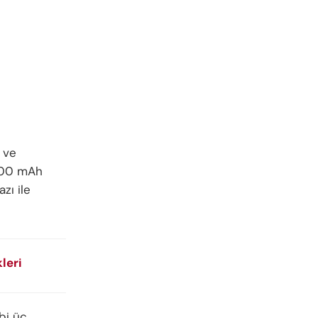
j ve
5000 mAh
zı ile
leri
bi üç