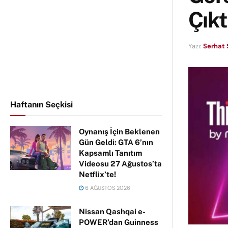
Çıkt
Yazı:
Serhat 
Haftanın Seçkisi
Oynanış İçin Beklenen
Gün Geldi: GTA 6’nın
Kapsamlı Tanıtım
Videosu 27 Ağustos’ta
Netflix’te!
6 AĞUSTOS 2026
Nissan Qashqai e-
POWER’dan Guinness