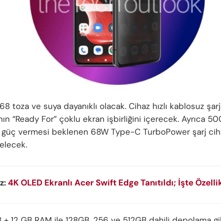
68 toza ve suya dayanıklı olacak. Cihaz hızlı kablosuz şar
nın “Ready For” çoklu ekran işbirliğini içerecek. Ayrıca 
 güç vermesi beklenen 68W Type-C TurboPower şarj ciha
elecek.
z:
4K OLED Ekranlı Acer Swift Edge Tanıtıldı; İşte Özellik
 + 12 GB RAM ile 128GB, 256 ve 512GB dahili depolama gi