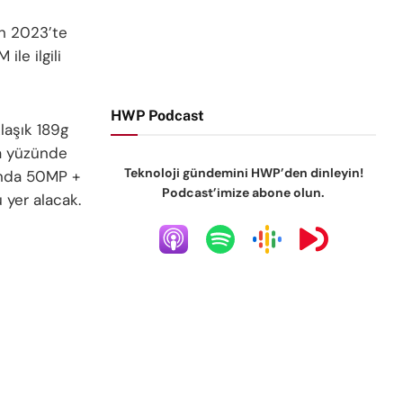
n 2023’te
ile ilgili
HWP Podcast
laşık 189g
ka yüzünde
Teknoloji gündemini HWP’den dinleyin!
ında 50MP +
Podcast’imize abone olun.
 yer alacak.