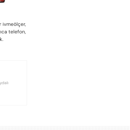
r ivmeölçer,
rıca telefon,
k.
ydalı