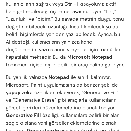
kullanıcıların sağ tık veya
Ctrl+I
kısayoluyla aktif
hale getirebileceği üç temel ayar sunuyor: “ton,”
“uzunluk” ve “biçim.” Bu sayede metnin duygu tonu
değiştirilebilecek, uzunluğu kısaltılabilecek ya da
belirli biçimlerde yeniden yazılabilecek. Ayrıca, bu
AI desteği, kullanıcıların yalnızca kendi
düşüncelerini yazmalarını isteyenler için menüden
kapatılabilmektedir. Bu da
Microsoft Notepad
’i
tamamen kişiselleştirilebilir bir araç haline getiriyor.
Bu yenilik yalnızca
Notepad
ile sınırlı kalmıyor.
Microsoft, Paint uygulamasına da benzer şekilde
yapay zeka
özellikleri ekleyerek, “Generative Fill”
ve “Generative Erase” gibi araçlarla kullanıcıların
görsel içerikleri düzenlemelerine olanak tanıyor.
Generative Fill
özelliği, kullanıcılara belirli bir alanı
seçip o alana yeni görseller eklemelerine olanak
tanırken,
Generative Erase
ise görsel silme işlevi