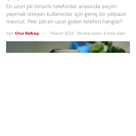
En uzun pil ömürlü telefonlar arasında seçim
yapmak isteyen kullanıcılar için geniş bir yelpaze
mevcut. Peki pili en uzun giden telefon hangisi?
Yazı:
Onur Balbaşı
7 Kasım 2024
Okuma süresi: 3 mins read
2024 yılına geldiğimizde, akıllı telefon pazarında pil
ömrüyle dikkat çeken birçok model bulunuyor.
Özellikle
en uzun pil ömürlü telefonlar
arasında
seçim yapmak isteyen kullanıcılar için geniş bir