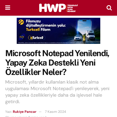
Microsoft Notepad Yenilendi,
Yapay Zeka Destekli Yeni
Özellikler Neler?
Microsoft, yıllardır kullanılan klasik not alma
uygulaması Microsoft Notepad'i yenileyerek, yeni
yapay zeka özellikleriyle daha da işlevsel hale
getirdi.
Yazı:
Rukiye Pancar
7 Kasım 2024