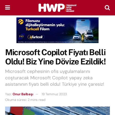
Microsoft Copilot Fiyatı Belli
Oldu! Biz Yine Dövize Ezildik!
Microsoft cephesinin ofis uygulamalarını
coşturacak Microsoft Copilot yapay zeka
asistanının fiyatı belli oldu! Türkiye yine çaresiz!
Yazı:
Onur Balbaşı
19 Temmuz 2023
Okuma süresi: 2 mins read