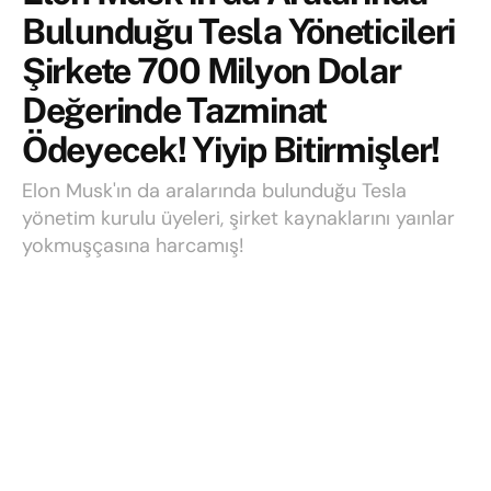
Bulunduğu Tesla Yöneticileri
Şirkete 700 Milyon Dolar
Değerinde Tazminat
Ödeyecek! Yiyip Bitirmişler!
Elon Musk'ın da aralarında bulunduğu Tesla
yönetim kurulu üyeleri, şirket kaynaklarını yaınlar
yokmuşçasına harcamış!
Yazı:
Onur Balbaşı
19 Temmuz 2023
Okuma süresi: 2 mins read