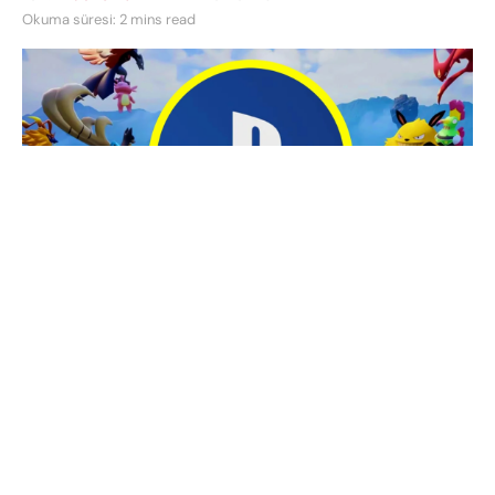
Okuma süresi: 2 mins read
Bu yılın Ocak ayında Xbox ve PC platformlarında
erken erişimle piyasaya sürülen Palworld oyunu,
oyun dünyasında büyük bir yankı uyandırdı. Oyunun
zirve döneminde, Steam’de 2 milyondan fazla eş
zamanlı oyuncuya ulaşarak Counter-Strike 2, Lost
Ark, Dota 2, Cyberpunk 2077 ve Elden Ring gibi dev
yapımları geride bıraktı. Ancak, zamanla oyuncu