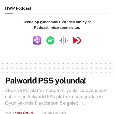
HWP Podcast
Teknoloji gündemini HWP’den dinleyin!
Podcast’imize abone olun.
Palworld PS5 yolunda!
Xbox ve PC platformunda milyonlarca oyuncuya
sahip olan Palworld PS5 platformuna göz kırptı.
Oyun yakında PlayStation 5'e gelebilir.
Yazı:
Ender Öztürk
24 Haziran 2024