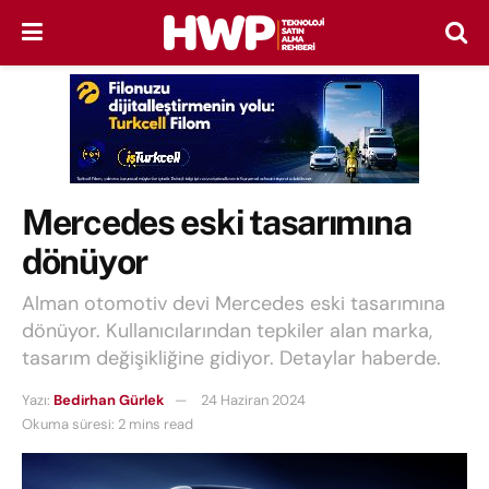
Mercedes eski tasarımına
dönüyor
Alman otomotiv devi Mercedes eski tasarımına
dönüyor. Kullanıcılarından tepkiler alan marka,
tasarım değişikliğine gidiyor. Detaylar haberde.
Yazı:
Bedirhan Gürlek
24 Haziran 2024
Okuma süresi: 2 mins read