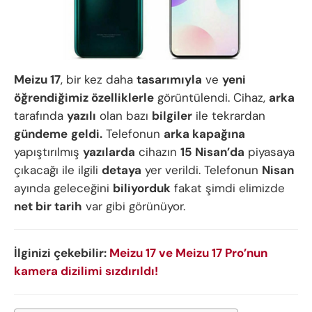
Meizu 17
, bir kez daha
tasarımıyla
ve
yeni
öğrendiğimiz özelliklerle
görüntülendi. Cihaz,
arka
tarafında
yazılı
olan bazı
bilgiler
ile tekrardan
gündeme
geldi.
Telefonun
arka kapağına
yapıştırılmış
yazılarda
cihazın
15 Nisan’da
piyasaya
çıkacağı ile ilgili
detaya
yer verildi. Telefonun
Nisan
ayında geleceğini
biliyorduk
fakat şimdi elimizde
net bir tarih
var gibi görünüyor.
İlginizi çekebilir:
Meizu 17 ve Meizu 17 Pro’nun
kamera dizilimi sızdırıldı!