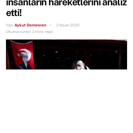
insanların hareketlerini analiz
etti!
Yazı:
Aykut Demiroren
3 Nisan 2020
Okuma süresi: 2 mins read
Google, tüm dünyayı etkisi altına alan
koronavirüsün insan hareketliliği üzerine olan
etkisini gösteren,
Topluluk Hareketliliği