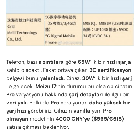
Telefon, bazı
sızıntılara
göre
65W
‘lık bir
hızlı şarja
sahip olacaktı. Fakat ortaya çıkan
3C sertifikasyon
belgesi bunu
yalanladı.
Cihaz,
30W
‘lık bir
hızlı şarj
ile gelecek.
Meizu 17
‘nin durumu bu olsa da cihazın
Pro
varyasyonu hakkında
şarj detayları
ile ilgili bir
veri yok.
Belki de
Pro
versiyonda
daha yüksek bir
şarj hızı
görebiliriz. Cihazın
vanilla
yani
Pro
olmayan
modelinin
4000 CNY’ye
($565/€515)
satışa çıkması bekleniyor.