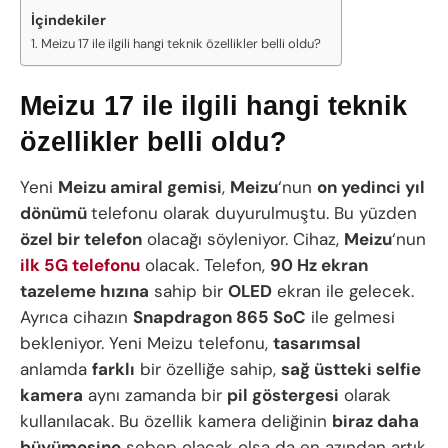
İçindekiler
Meizu 17 ile ilgili hangi teknik özellikler belli oldu?
Meizu 17 ile ilgili hangi teknik
özellikler belli oldu?
Yeni
Meizu amiral gemisi
,
Meizu
‘nun
on yedinci yıl
dönümü
telefonu olarak duyurulmuştu. Bu yüzden
özel bir telefon
olacağı söyleniyor. Cihaz,
Meizu
‘nun
ilk 5G telefonu
olacak. Telefon,
90 Hz ekran
tazeleme hızına
sahip bir
OLED
ekran ile gelecek.
Ayrıca cihazın
Snapdragon 865 SoC
ile gelmesi
bekleniyor. Yeni Meizu telefonu,
tasarımsal
anlamda
farklı
bir özelliğe sahip,
sağ üstteki selfie
kamera
aynı zamanda bir
pil göstergesi
olarak
kullanılacak. Bu özellik kamera deliğinin
biraz daha
büyümesine
sebep olacak olsa da en azından artık