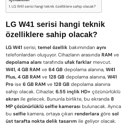
LG W41 serisi hangi teknik özelliklere sahip olacak?
LG W41 serisi hangi teknik
özelliklere sahip olacak?
LG W41
serisi,
temel özellik
bakımından
aynı
telefonlardan oluşuyor. Cihazların arasında
RAM
ve
depolama alanı
tarafında
ufak farklar
mevcut.
W41, 4 GB RAM
ve
64 GB
depolama alanına,
W41
Plus, 4 GB RAM
ve
128 GB
depolama alanına,
W41
Pro
ise
6 GB RAM
ve
128 GB
depolama alanına
sahip olacak. Cihazlar,
6.55 inçlik HD+
çözünürlüklü
ekran
ile gelecek. Bununla birlikte, bu ekranda
8
MP çözünürlüklü selfie kamerası
bulunacak. Ayrıca
bu
selfie
kamera, ortaya çıkan
renderlara
göre
sol
üst tarafta nokta delik tasarım
ile geliyor olacak.