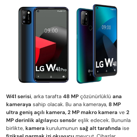
W41 serisi
, arka tarafta
48 MP
çözünürlüklü
ana
kameraya
sahip olacak. Bu ana kameraya,
8 MP
ultra geniş açılı kamera, 2 MP makro kamera
ve
2
MP derinlik algılayıcı sensör
eşlik edecek. Bununla
birlikte,
kamera
kurulumunun
sağ alt tarafında
ise
fiziksel parmak izi okuyucu
mevcut. Cihazlar,