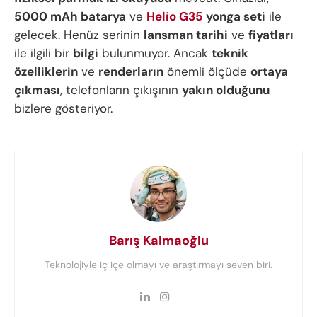
5000 mAh batarya
ve
Helio G35
yonga seti
ile
gelecek. Henüz serinin
lansman tarihi
ve
fiyatları
ile ilgili bir
bilgi
bulunmuyor. Ancak
teknik
özelliklerin
ve
renderların
önemli ölçüde
ortaya
çıkması
, telefonların çıkışının
yakın olduğunu
bizlere gösteriyor.
Barış Kalmaoğlu
Teknolojiyle iç içe olmayı ve araştırmayı seven biri.