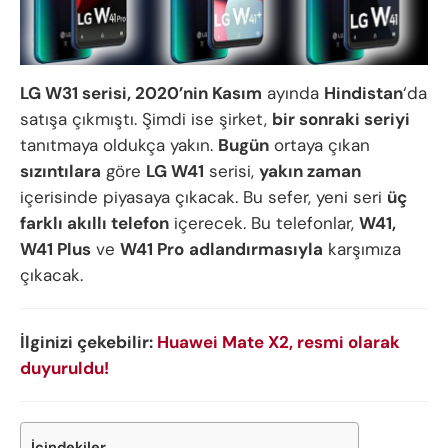
LG W31 serisi, 2020’nin Kasım
ayında
Hindistan
‘da
satışa çıkmıştı. Şimdi ise şirket,
bir sonraki seriyi
tanıtmaya oldukça yakın.
Bugün
ortaya çıkan
sızıntılara
göre
LG W41
serisi,
yakın zaman
içerisinde piyasaya çıkacak. Bu sefer, yeni seri
üç
farklı akıllı telefon
içerecek. Bu telefonlar,
W41,
W41 Plus
ve
W41 Pro
adlandırmasıyla
karşımıza
çıkacak.
İlginizi çekebilir:
Huawei Mate X2, resmi olarak
duyuruldu!
İçindekiler