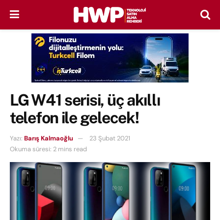
LG W41 serisi, üç akıllı
telefon ile gelecek!
Yazı:
Barış Kalmaoğlu
23 Şubat 2021
Okuma süresi: 2 mins read