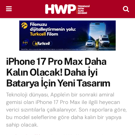
iPhone 17 Pro Max Daha
Kalın Olacak! Daha İyi
Batarya İçin Yeni Tasarım
Teknoloji dünyası, Apple'ın bir sonraki amiral
gemisi olan iPhone 17 Pro Max ile ilgili heyecan
verici sızıntılarla çalkalanıyor. Son raporlara göre,
bu model seleflerine göre daha kalın bir yapıya
sahip olacak.