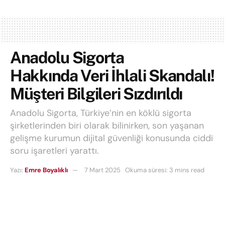
Anadolu Sigorta
Hakkında Veri İhlali Skandalı!
Müşteri Bilgileri Sızdırıldı
Anadolu Sigorta, Türkiye’nin en köklü sigorta
şirketlerinden biri olarak bilinirken, son yaşanan
gelişme kurumun dijital güvenliği konusunda ciddi
soru işaretleri yarattı.
Yazı:
Emre Boyalıklı
7 Mart 2025
Okuma süresi: 3 mins read