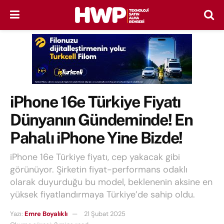
iPhone 16e Türkiye Fiyatı
Dünyanın Gündeminde! En
Pahalı iPhone Yine Bizde!
iPhone 16e Türkiye fiyatı, cep yakacak gibi
görünüyor. Şirketin fiyat-performans odaklı
olarak duyurduğu bu model, beklenenin aksine en
yüksek fiyatlandırmaya Türkiye’de sahip oldu.
Yazı:
Emre Boyalıklı
21 Şubat 2025