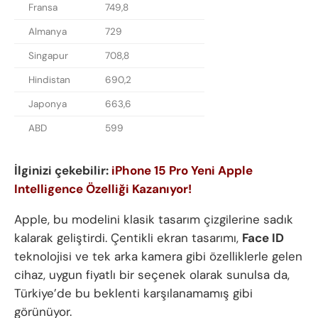
Fransa
749,8
Almanya
729
Singapur
708,8
Hindistan
690,2
Japonya
663,6
ABD
599
İlginizi çekebilir:
iPhone 15 Pro Yeni Apple
Intelligence Özelliği Kazanıyor!
Apple, bu modelini klasik tasarım çizgilerine sadık
kalarak geliştirdi. Çentikli ekran tasarımı,
Face ID
teknolojisi ve tek arka kamera gibi özelliklerle gelen
cihaz, uygun fiyatlı bir seçenek olarak sunulsa da,
Türkiye’de bu beklenti karşılanamamış gibi
görünüyor.