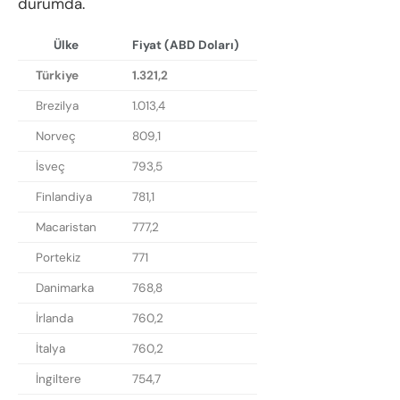
durumda.
Ülke
Fiyat (ABD Doları)
Türkiye
1.321,2
Brezilya
1.013,4
Norveç
809,1
İsveç
793,5
Finlandiya
781,1
Macaristan
777,2
Portekiz
771
Danimarka
768,8
İrlanda
760,2
İtalya
760,2
İngiltere
754,7