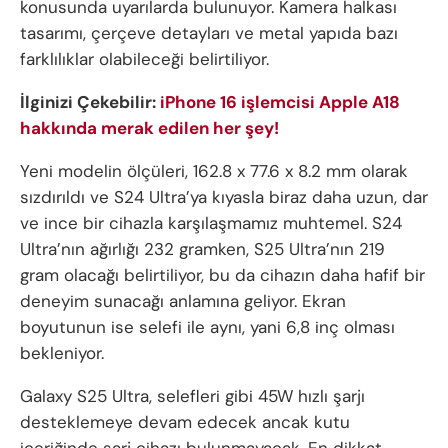
konusunda uyarılarda bulunuyor. Kamera halkası
tasarımı, çerçeve detayları ve metal yapıda bazı
farklılıklar olabileceği belirtiliyor.
İlginizi Çekebilir:
iPhone 16 işlemcisi Apple A18
hakkında merak edilen her şey!
Yeni modelin ölçüleri, 162.8 x 77.6 x 8.2 mm olarak
sızdırıldı ve S24 Ultra’ya kıyasla biraz daha uzun, dar
ve ince bir cihazla karşılaşmamız muhtemel. S24
Ultra’nın ağırlığı 232 gramken, S25 Ultra’nın 219
gram olacağı belirtiliyor, bu da cihazın daha hafif bir
deneyim sunacağı anlamına geliyor. Ekran
boyutunun ise selefi ile aynı, yani 6,8 inç olması
bekleniyor.
Galaxy S25 Ultra, selefleri gibi 45W hızlı şarjı
desteklemeye devam edecek ancak kutu
içeriğinde şarj cihazı bulunmayacak. En dikkat