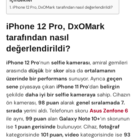
iPhone 12 Pro, DxOMark tarafından nasıl değerlendirildi?
iPhone 12 Pro, DxOMark
tarafından nasıl
değerlendirildi?
iPhone 12 Pro
‘nun
selfie kamerası
, amiral gemileri
arasında
düşük
bir
skor
alsa da
ortalamanın
üzerinde bir performans
sunuyor. Ayrıca
geçen
sene
piyasaya çıkan
iPhone 11 Pro
‘dan
belirgin
şekilde
daha iyi bir selfie kameraya
sahip. Cihazın
ön kamerası,
98 puan
alarak
genel sıralamada 7.
sırada
yerini aldı. Telefonun skoru
Asus Zenfone 6
ile aynı,
99 puan
alan
Galaxy Note 10+
‘ın skorunun
ise
1 puan gerisinde
bulunuyor. Cihaz,
fotoğraf
kategorisinde
101 puan, video
kategorisinde ise
93