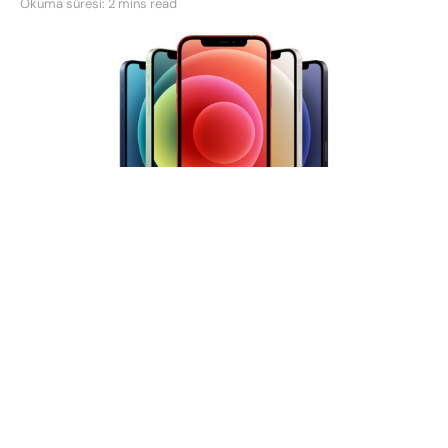
Okuma süresi: 2 mins read
Apple, merakla beklenen
yeni nesil iPhone serisini
çok yakında ülkemizde satışa sunacak. Telefonların
fiyatları ile ilgili pek çok iddia dolaşırken, Apple’ın
sitesindeki duyuru
iPhone 12 serisinin Türkiye
satış fiyatlarını
ortaya çıkardı!
İlginizi çekebilir:
Xbox Series X kontrolcü desteği