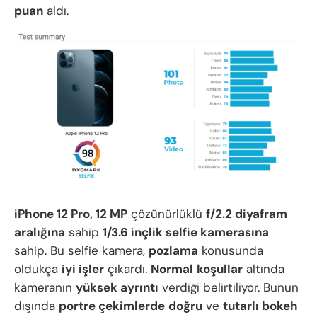
puan
aldı.
iPhone 12 Pro, 12 MP
çözünürlüklü
f/2.2 diyafram
aralığına
sahip
1/3.6 inçlik selfie kamerasına
sahip. Bu selfie kamera,
pozlama
konusunda
oldukça
iyi işler
çıkardı.
Normal
koşullar
altında
kameranın
yüksek ayrıntı
verdiği belirtiliyor. Bunun
dışında
portre çekimlerde
doğru
ve
tutarlı bokeh