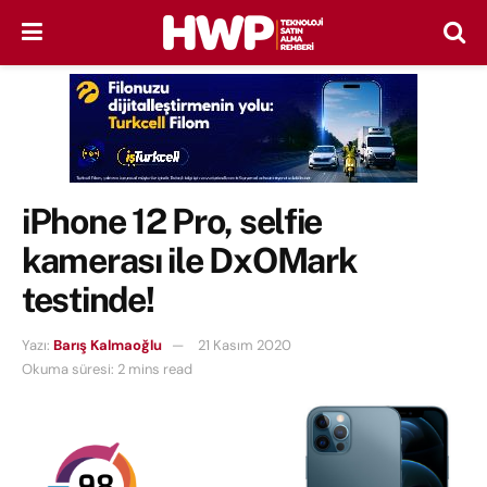
iPhone 12 Pro, selfie
kamerası ile DxOMark
testinde!
Yazı:
Barış Kalmaoğlu
21 Kasım 2020
Okuma süresi: 2 mins read