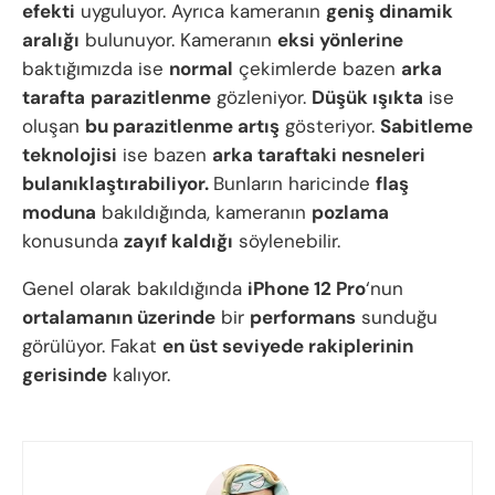
efekti
uyguluyor. Ayrıca kameranın
geniş dinamik
aralığı
bulunuyor. Kameranın
eksi yönlerine
baktığımızda ise
normal
çekimlerde bazen
arka
tarafta
parazitlenme
gözleniyor.
Düşük ışıkta
ise
oluşan
bu parazitlenme artış
gösteriyor.
Sabitleme
teknolojisi
ise bazen
arka taraftaki nesneleri
bulanıklaştırabiliyor.
Bunların haricinde
flaş
moduna
bakıldığında, kameranın
pozlama
konusunda
zayıf kaldığı
söylenebilir.
Genel olarak bakıldığında
iPhone 12 Pro
‘nun
ortalamanın üzerinde
bir
performans
sunduğu
görülüyor. Fakat
en üst seviyede rakiplerinin
gerisinde
kalıyor.