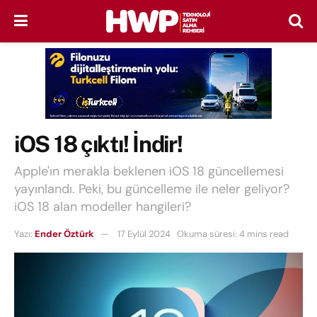
iOS 18 çıktı! İndir!
Apple'ın merakla beklenen iOS 18 güncellemesi
yayınlandı. Peki, bu güncelleme ile neler geliyor?
iOS 18 alan modeller hangileri?
Yazı:
Ender Öztürk
17 Eylül 2024
Okuma süresi: 4 mins read