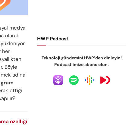
osyal medya
a olarak
HWP Podcast
 yükleniyor.
r her
Teknoloji gündemini HWP’den dinleyin!
syallikten
Podcast’imize abone olun.
r. Böyle
emek adına
agram
rak ettiği
yapılır?
ama özelliği