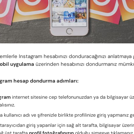
şlemlerle Instagram hesabınızı donduracağınızı anlatmaya 
obil uygulama
üzerinden hesabınızı dondurmanız mümkü
agram hesap dondurma adımları:
agram
internet sitesine cep telefonunuzdan ya da bilgisayar üz
ısınız.
 kullanıcı adı ve şifrenizle birlikte profilinize giriş yapmanız g
tarayıcıdan giriş yapanlar için sağ alt tarafta, bilgisayar üzer
ağ üst tarafta
profil fotoğrafınızın
olduğu simgeye tıklamanız 