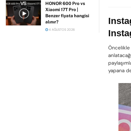
HONOR 600 Pro vs
Xiaomi 17T Pro |
Benzer fiyata hangisi
Insta
alınır?
4 AĞUSTOS 2026
Inst
Öncelikle
anlatacağ
paylaşımla
yapana dek