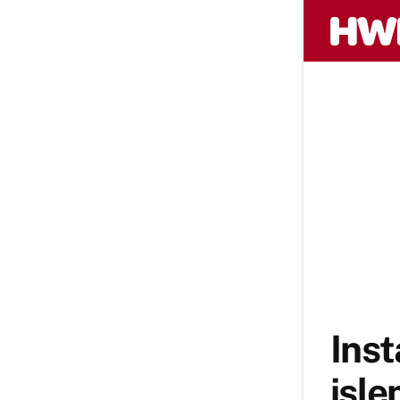
Ins
işle