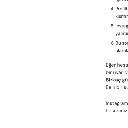
Profil
kısmın
Insta
yanıtı
Bu sor
olarak
Eğer hesa
bir uyarı 
Birkaç gü
Belli bir
Instagram
hesabınız 