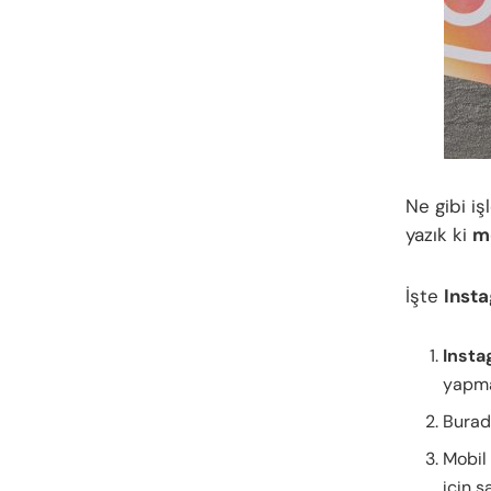
Ne gibi i
yazık ki
m
İşte
Inst
Inst
yapmal
Burada
Mobil 
için s