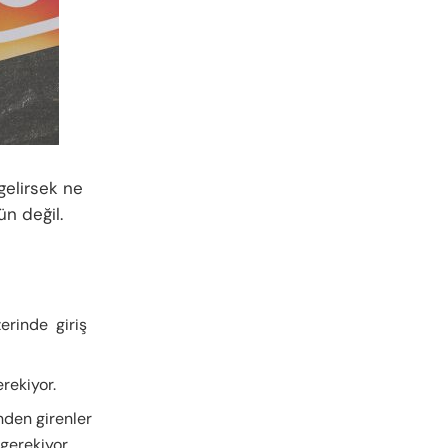
gelirsek ne
n değil.
erinde giriş
erekiyor.
inden girenler
gerekiyor.