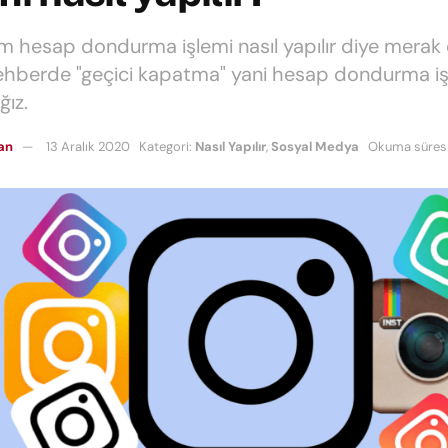
m hesap dondurma işlemi nasıl yapılır diye merak
rehberde "geçici kapatma" yani hesap dondurma iş
ğız.
can
13 Aralık 2020
Kategori:
Nasıl Yapılır
,
Sosyal Medya
Okuma süresi