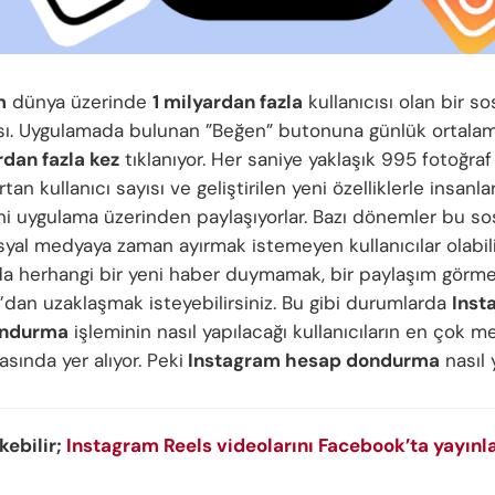
m
dünya üzerinde
1 milyardan fazla
kullanıcısı olan bir s
ı. Uygulamada bulunan ”Beğen” butonuna günlük ortalam
rdan fazla kez
tıklanıyor. Her saniye yaklaşık 995 fotoğraf
rtan kullanıcı sayısı ve geliştirilen yeni özelliklerle insanla
ini uygulama üzerinden paylaşıyorlar. Bazı dönemler bu so
syal medyaya zaman ayırmak istemeyen kullanıcılar olabili
a herhangi bir yeni haber duymamak, bir paylaşım görm
’dan uzaklaşmak isteyebilirsiniz. Bu gibi durumlarda
Inst
ondurma
işleminin nasıl yapılacağı kullanıcıların en çok me
asında yer alıyor. Peki
Instagram hesap dondurma
nasıl 
ekebilir;
Instagram Reels videolarını Facebook’ta yayınl