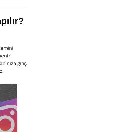
pılır?
lemini
seniz
abınıza giriş
z.