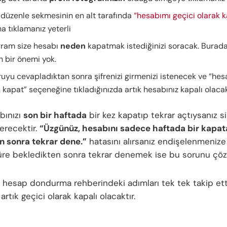
i düzenle sekmesinin en alt tarafında
“hesabımı geçici olarak 
a tıklamanız yeterli
gram size hesabı
neden
kapatmak istediğinizi soracak. Burada
n bir önemi yok.
uyu cevapladıktan sonra şifrenizi girmenizi istenecek ve “hes
 kapat” seçeneğine tıkladığınızda artık hesabınız kapalı olaca
bınızı
son bir haftada
bir kez kapatıp tekrar açtıysanız s
verecektir.
“Üzgünüz, hesabını sadece haftada bir kapata
n sonra tekrar dene.”
hatasını alırsanız endişelenmenize
 süre bekledikten sonra tekrar denemek ise bu sorunu çöz
 hesap dondurma rehberindeki adımları tek tek takip ett
artık geçici olarak kapalı olacaktır.