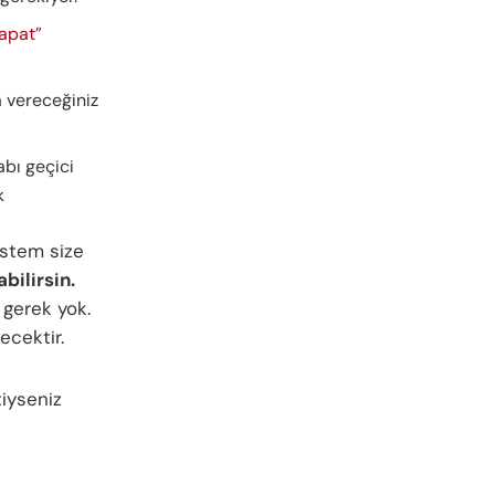
kapat”
 vereceğiniz
abı geçici
k
istem size
bilirsin.
 gerek yok.
ecektir.
iyseniz