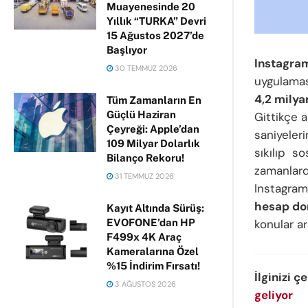
Muayenesinde 20
Yıllık “TURKA” Devri
15 Ağustos 2027’de
Başlıyor
Instagra
30 TEMMUZ 2026
uygulamas
4,2 milya
Tüm Zamanların En
Güçlü Haziran
Gittikçe a
Çeyreği: Apple’dan
saniyeler
109 Milyar Dolarlık
sıkılıp so
Bilanço Rekoru!
zamanlard
31 TEMMUZ 2026
Instagram
hesap d
Kayıt Altında Sürüş:
EVOFONE’dan HP
konular ar
F499x 4K Araç
Kameralarına Özel
%15 İndirim Fırsatı!
İlginizi ç
3 AĞUSTOS 2026
geliyor