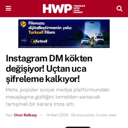
Instagram DM kökten
değişiyor! Uçtan uca
şifreleme kalkıyor!
Meta, popüler sosyal medya platformundaki
mesajlaşma gizliliğini temelden sarsacak
tartışmalı bir karara imza attı.
Yazı:
Onur Balbaşı
14 Mart 2026
Okuma süresi: 3 mins read