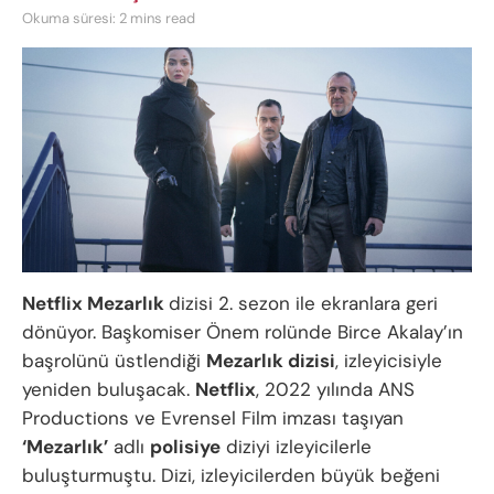
Okuma süresi: 2 mins read
Netflix Mezarlık
dizisi 2. sezon ile ekranlara geri
dönüyor. Başkomiser Önem rolünde Birce Akalay’ın
başrolünü üstlendiği
Mezarlık dizisi
, izleyicisiyle
yeniden buluşacak.
Netflix
, 2022 yılında ANS
Productions ve Evrensel Film imzası taşıyan
‘Mezarlık’
adlı
polisiye
diziyi izleyicilerle
buluşturmuştu. Dizi, izleyicilerden büyük beğeni