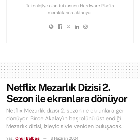
Teknolojiye olan tutkusunu Hardware Plus'ta
meraklılarına aktarıyor.
Netflix Mezarlık Dizisi 2.
Sezon ile ekranlara dönüyor
Netflix Mezarlık dizisi 2. sezon ile ekranlara geri
dönüyor. Birce Akalay'ın başrolünü üstlendiği
Mezarlık dizisi, izleyicisiyle yeniden buluşacak.
Yazı:
Onur Balbaşı
8 Haziran 2024