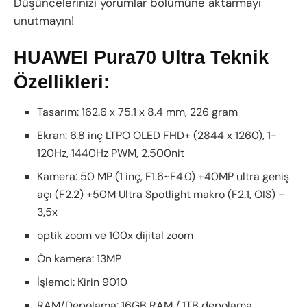
Düşüncelerinizi yorumlar bölümüne aktarmayı
unutmayın!
HUAWEI Pura70 Ultra Teknik
Özellikleri:
Tasarım: 162.6 x 75.1 x 8.4 mm, 226 gram
Ekran: 6.8 inç LTPO OLED FHD+ (2844 x 1260), 1-
120Hz, 1440Hz PWM, 2.500nit
Kamera: 50 MP (1 inç, F1.6~F4.0) +40MP ultra geniş
açı (F2.2) +50M Ultra Spotlight makro (F2.1, OIS) –
3,5x
optik zoom ve 100x dijital zoom
Ön kamera: 13MP
İşlemci: Kirin 9010
RAM/Depolama: 16GB RAM / 1TB depolama