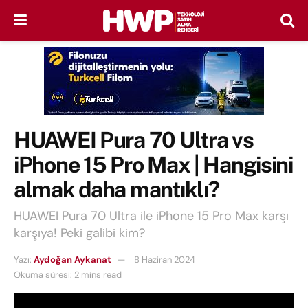
HUAWEI Pura 70 Ultra vs
iPhone 15 Pro Max | Hangisini
almak daha mantıklı?
HUAWEI Pura 70 Ultra ile iPhone 15 Pro Max karşı
karşıya! Peki galibi kim?
Yazı:
Aydoğan Aykanat
8 Haziran 2024
Okuma süresi: 2 mins read