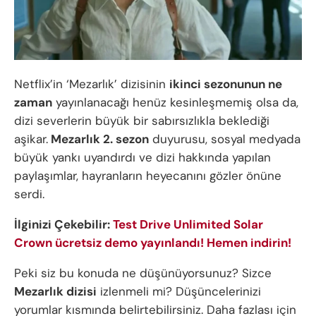
Netflix’in ‘Mezarlık’ dizisinin
ikinci sezonunun ne
zaman
yayınlanacağı henüz kesinleşmemiş olsa da,
dizi severlerin büyük bir sabırsızlıkla beklediği
aşikar.
Mezarlık 2. sezon
duyurusu, sosyal medyada
büyük yankı uyandırdı ve dizi hakkında yapılan
paylaşımlar, hayranların heyecanını gözler önüne
serdi.
İlginizi Çekebilir:
Test Drive Unlimited Solar
Crown ücretsiz demo yayınlandı! Hemen indirin!
Peki siz bu konuda ne düşünüyorsunuz? Sizce
Mezarlık dizisi
izlenmeli mi? Düşüncelerinizi
yorumlar kısmında belirtebilirsiniz. Daha fazlası için