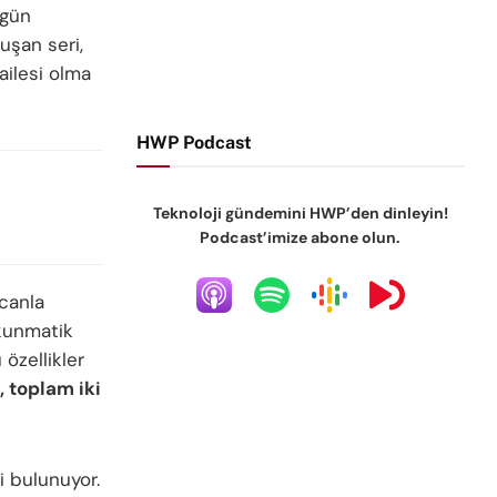
ugün
uşan seri,
ailesi olma
HWP Podcast
Teknoloji gündemini HWP’den dinleyin!
Podcast’imize abone olun.
canla
kunmatik
özellikler
, toplam iki
i bulunuyor.