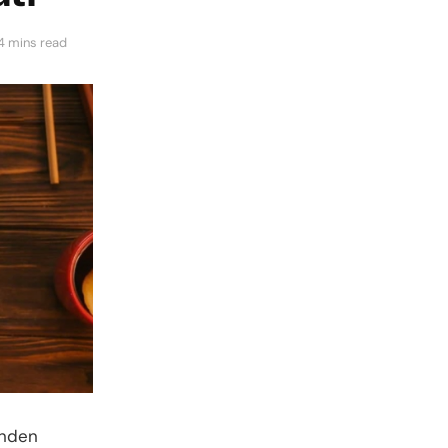
4 mins read
rinden