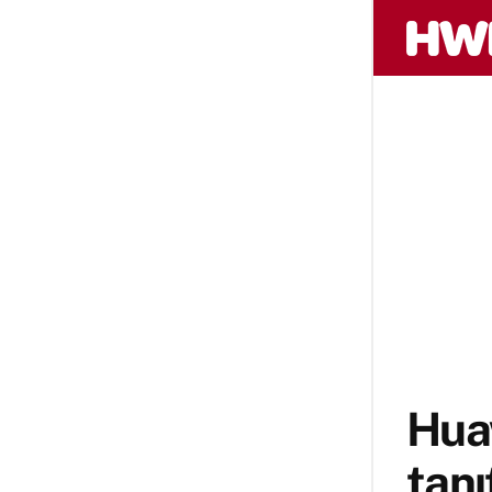
Huaw
tanıt