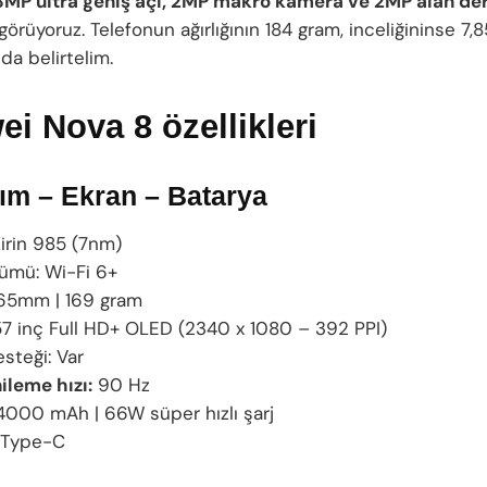
MP ultra geniş açı, 2MP makro kamera ve 2MP alan deri
örüyoruz. Telefonun ağırlığının 184 gram, inceliğininse 7
da belirtelim.
i Nova 8 özellikleri
m – Ekran – Batarya
irin 985 (7nm)
ümü: Wi-Fi 6+
65mm | 169 gram
7 inç Full HD+ OLED (2340 x 1080 – 392 PPI)
steği: Var
ileme hızı:
90 Hz
000 mAh | 66W süper hızlı şarj
Type-C