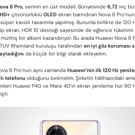
va 8 Pro,
serinin en üst modeli. Bünyesinde
6,72
inç bü
lHD+
çözünürlüklü
OLED
ekran barındıran Nova 8 Pro’nun
süper kavisli tasarımla yapılmış. Bununla birlikte de 120
hip ekran, HDR 10 desteği sayesinde de eğlence tüketim
 müthiş bir albeni kazandırıyor. Bu arada Huawei Nova 8 
 TUV Rheinland kuruluşu tarafından
en iyi göz koruması 
ayladığını
da küçük bir bilgi olarak ekleyelim.
ova 8 Pro’nun aynı zamanda
Huawei’nin ilk 120 Hz yenil
lı telefonu
olduğunu belirtelim. Şirketin hâlihazırdaki amir
mileri Huawei P40 ve Mate 40’ın ekran yenileme hızı 90 
şti.