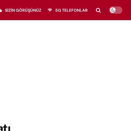
SIZIN GÖRÜŞÜNÜZ
5G TELEFONLAR
atı