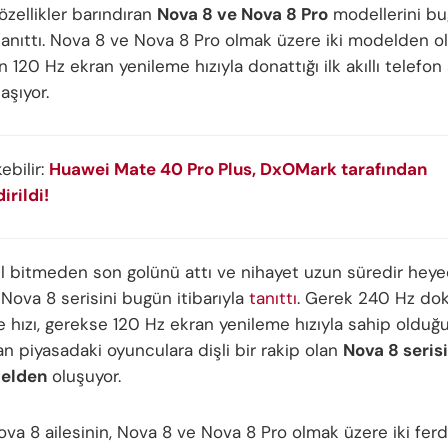
 özellikler barındıran
Nova 8 ve Nova 8 Pro
modellerini b
 tanıttı. Nova 8 ve Nova 8 Pro olmak üzere iki modelden ol
 120 Hz ekran yenileme hızıyla donattığı ilk akıllı telefon 
taşıyor.
kebilir:
Huawei Mate 40 Pro Plus, DxOMark tarafından
irildi!
ıl bitmeden son golünü attı ve nihayet uzun süredir heye
Nova 8 serisini bugün itibarıyla
tanıttı
. Gerek 240 Hz do
 hızı, gerekse 120 Hz ekran yenileme hızıyla sahip olduğu 
n piyasadaki oyunculara dişli bir rakip olan
Nova 8 serisi
elden
oluşuyor.
va 8 ailesinin, Nova 8 ve Nova 8 Pro olmak üzere iki ferd