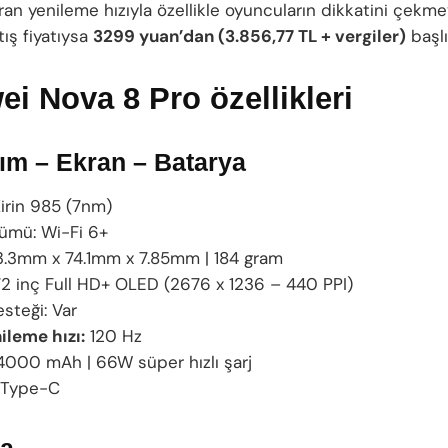
ran yenileme hızıyla özellikle oyuncuların dikkatini çekm
tış fiyatıysa
3299 yuan’dan (3.856,77 TL + vergiler)
başlı
i Nova 8 Pro özellikleri
m – Ekran – Batarya
irin 985 (7nm)
ümü: Wi-Fi 6+
.3mm x 74.1mm x 7.85mm | 184 gram
2 inç Full HD+ OLED (2676 x 1236 – 440 PPI)
steği: Var
ileme hızı:
120 Hz
000 mAh | 66W süper hızlı şarj
Type-C
a