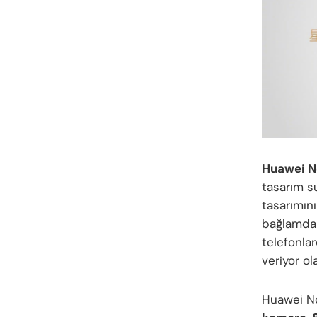
Huawei No
tasarım s
tasarımın
bağlamda 
telefonlar
veriyor ola
Huawei No