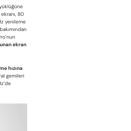
yüklüğüne
 ekranı, 80
 Hz yenileme
i bakımından
Pro’nun
sunan ekran
eme hızına
al gemileri
Hz’de