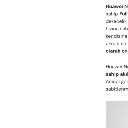
Huawei No
sahip
Ful
derecelik 
hızına sa
kendisine
ekranının
olarak on
Huawei N
sahip akıl
Amiral ge
sabitlenmi