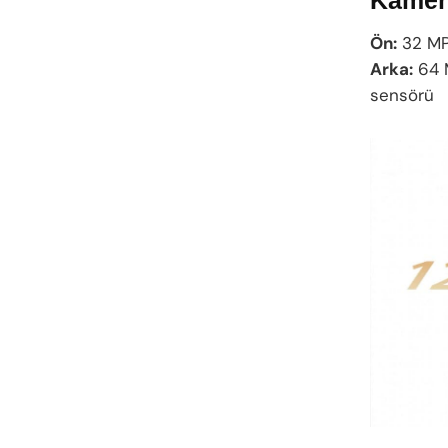
Ön:
32 MP
Arka:
64 M
sensörü