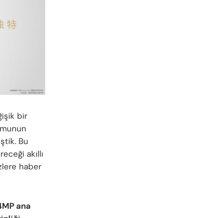
işik bir
lumunun
ştik. Bu
ceği akıllı
izlere haber
4MP ana