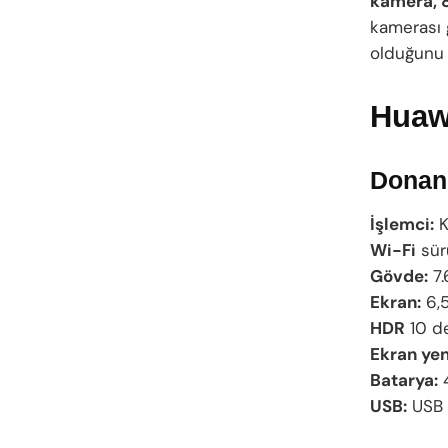
kamera, 8
kamerası g
olduğunu 
Huawe
Donanı
İşlemci:
K
Wi-Fi
sür
Gövde:
7.
Ekran:
6,5
HDR
10 de
Ekran yen
Batarya:
4
USB:
USB 