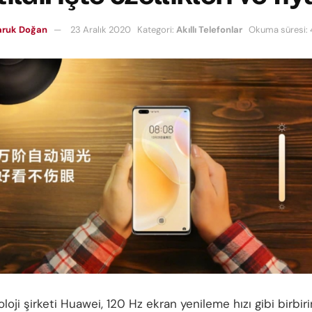
aruk Doğan
23 Aralık 2020
Kategori:
Akıllı Telefonlar
Okuma süresi: 
oloji şirketi Huawei, 120 Hz ekran yenileme hızı gibi birbi