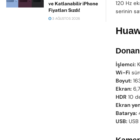
120 Hz ek
ve Katlanabilir iPhone
Fiyatları Sızdı!
serinin sa
3 AĞUSTOS 2026
Huawe
Donanı
İşlemci:
K
Wi-Fi
sür
Boyut:
163
Ekran:
6,7
HDR
10 de
Ekran yen
Batarya:
4
USB:
USB 
Kamer