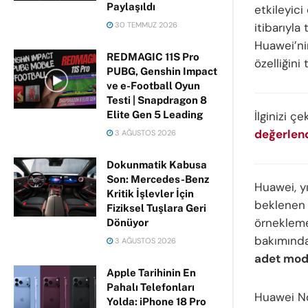
Paylaşıldı
etkileyici
30 TEMMUZ 2026
itibarıyla
Huawei’nin
REDMAGIC 11S Pro
özelliğini 
PUBG, Genshin Impact
ve e-Football Oyun
Testi | Snapdragon 8
Elite Gen 5 Leading
İlginizi çe
değerlend
3 AĞUSTOS 2026
Dokunmatik Kabusa
Son: Mercedes-Benz
Huawei, y
Kritik İşlevler İçin
beklenen 
Fiziksel Tuşlara Geri
örnekleme
Dönüyor
bakımında
3 AĞUSTOS 2026
adet mod
Apple Tarihinin En
Pahalı Telefonları
Huawei No
Yolda: iPhone 18 Pro