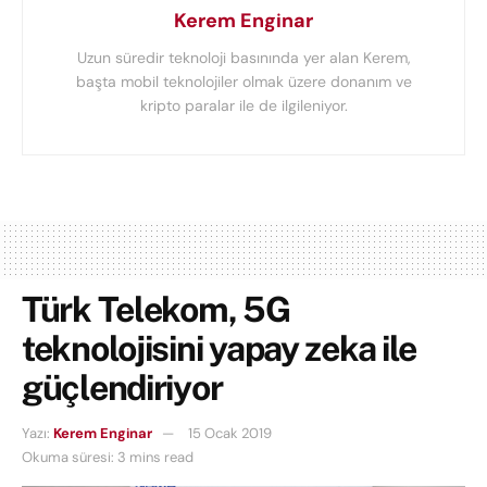
Kerem Enginar
Uzun süredir teknoloji basınında yer alan Kerem,
başta mobil teknolojiler olmak üzere donanım ve
kripto paralar ile de ilgileniyor.
Türk Telekom, 5G
teknolojisini yapay zeka ile
güçlendiriyor
Yazı:
Kerem Enginar
15 Ocak 2019
Okuma süresi: 3 mins read