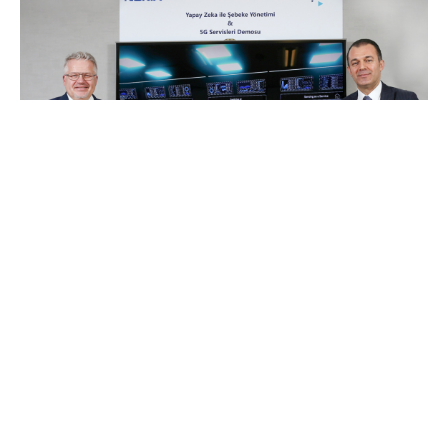
Türk Telekom
, 5G teknolojilerinde yapay zekâ
uygulamalarını deneyen ilk Türk operatör oldu. Türk
Telekom, Nokia’nın yapay zekâ destekli dijital
asistanı MIKA ve
AVA
bilişsel servisler platformunu
kullanarak gerçekleştirdiği denemelerde makine
öğrenmesine dayalı yapay zekâ teknolojilerini yeni
nesil mobil ve sabit şebekeleri üzerinde başarılı bir
şekilde test etti.
Türk Telekom Ümraniye
Teknopark
’ta yapılan 5G teknolojilerinde yapay