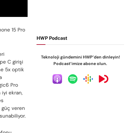
hone 15 Pro
HWP Podcast
eri
Teknoloji gündemini HWP’den dinleyin!
pe C girişi
Podcast’imize abone olun.
ne 5x optik
a
gic6 Pro
iyi ekran,
es
a güç veren
unabiliyor.
efonu