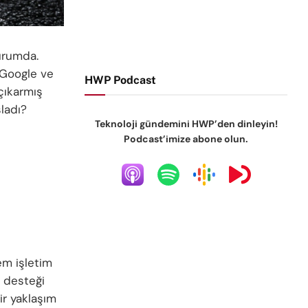
durumda.
 Google ve
HWP Podcast
çıkarmış
ladı?
Teknoloji gündemini HWP’den dinleyin!
Podcast’imize abone olun.
em işletim
m desteği
r yaklaşım