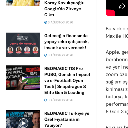
Koray Kavukçuoğlu
Google’da Zirveye
Çıktı
6 AĞUSTOS 2026
Bu videod
Max ile H
Geleceğin finansında
yapay zeka çalışacak,
insan karar verecek!
Apple, geç
3 AĞUSTOS 2026
beraberind
ve yeni n
REDMAGIC 11S Pro
zoom özell
PUBG, Genshin Impact
ve e-Football Oyun
sağlamlaş
Testi | Snapdragon 8
kırılması 
Elite Gen 5 Leading
batarya, 
3 AĞUSTOS 2026
performan
8 Gen 3 i
REDMAGIC Türkiye’ye
Özel Fiyatlama mı
Yapıyor?
Peki siz 