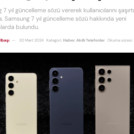
7 yıl güncelleme sözü vererek kullanıcılarını şaşır
 Samsung 7 yıl güncelleme sözü hakkında yeni
larda bulundu.
lbaşı
30 Mart 2024
Kategori:
Haber
,
Akıllı Telefonlar
Okuma süresi: 