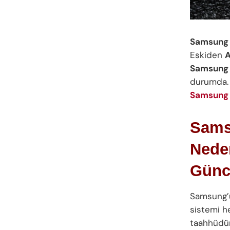
Samsung 
Eskiden
A
Samsung 
durumda. 
Samsung
Sams
Neden
Günc
Samsung’
sistemi h
taahhüdün