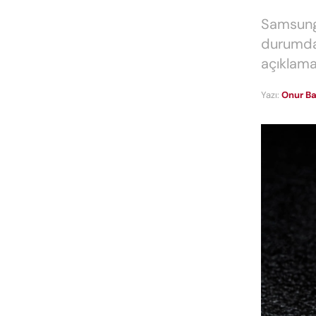
Samsung 
durumda.
açıklama
Yazı:
Onur Ba