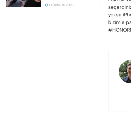
1 AĞUSTOS 2026
seçerdini
yoksa iPh
bizimle p
#HONORM