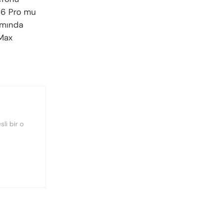
ic6 Pro mu
smında
oMax
sli bir o
.