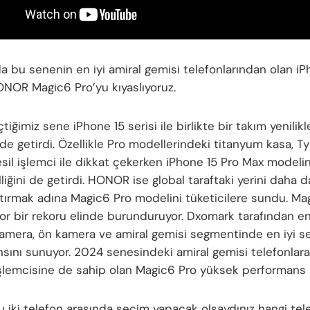
a bu senenin en iyi amiral gemisi telefonlarından olan iP
ONOR Magic6 Pro’yu kıyaslıyoruz.
tiğimiz sene iPhone 15 serisi ile birlikte bir takım yenilikl
e getirdi. Özellikle Pro modellerindeki titanyum kasa, Ty
esil işlemci ile dikkat çekerken iPhone 15 Pro Max modeli
iğini de getirdi. HONOR ise global taraftaki yerini daha d
tırmak adına Magic6 Pro modelini tüketicilere sundu. Ma
zor bir rekoru elinde burunduruyor. Dxomark tarafından en 
kamera, ön kamera ve amiral gemisi segmentinde en iyi s
sını sunuyor. 2024 senesindeki amiral gemisi telefonlar
şlemcisine de sahip olan Magic6 Pro yüksek performans s
bu iki telefon arasında seçim yapacak olsaydınız hangi tel