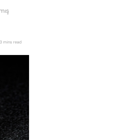
tmış
3 mins read