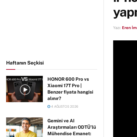
yap
Yazı:
Eren İ
Haftanın Seçkisi
HONOR 600 Pro vs
Xiaomi 17T Pro |
Benzer fiyata hangisi
alınır?
4 AĞUSTOS 2026
Gemini ve AI
Araştırmaları ODTÜ’lü
Mühendise Emanet: