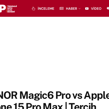
İNCELEME
HABER
VIDEO
OR Magic6 Pro vs Appl
ne 15 Pro Max | Tercih