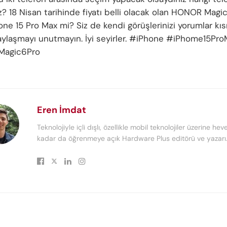
z? 18 Nisan tarihinde fiyatı belli olacak olan HONOR Mag
one 15 Pro Max mi? Siz de kendi görüşlerinizi yorumlar kı
aylaşmayı unutmayın. İyi seyirler. #iPhone #iPhome15Pr
agic6Pro
Eren İmdat
Teknolojiyle içli dışlı, özellikle mobil teknolojiler üzerine heve
kadar da öğrenmeye açık Hardware Plus editörü ve yazarı