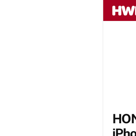
HON
iPho