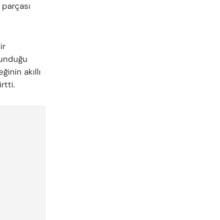
 parçası
ir
ulunduğu
ğinin akıllı
tti.