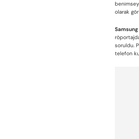
benimseye
olarak gör
Samsung 
röportajd
soruldu. P
telefon ku