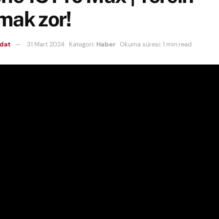
mak zor!
mdat
31 Mart 2024
Kategori:
Haber
Okuma süresi: 1 min read