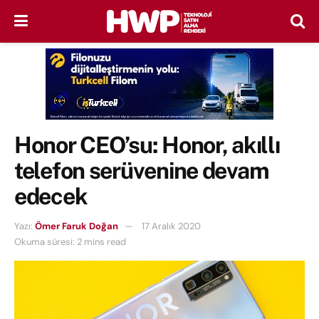
Honor CEO’su: Honor, akıllı
telefon serüvenine devam
edecek
Yazı:
Ömer Faruk Doğan
17 Aralık 2020
Okuma süresi: 2 mins read