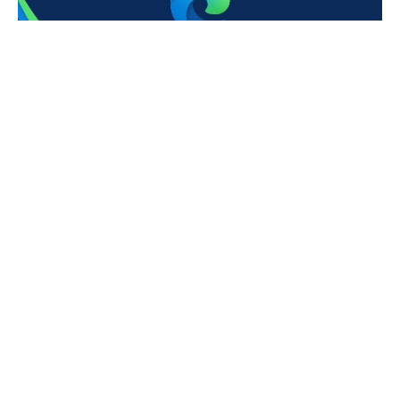
Microsoft, tarayıcısı
Edge
için yeni güncellemeler
getirmeye devam
ediyor
. Bu seferki güncelleme de
kullanıcıları mutlu edecek gibi duruyor.
İlginizi çekebilir:
Microsoft, Windows 10
güncellemelerini zorunlu yapacak
Microsoft,
sene başında tarayıcısı
Edge
için
getirdiği güncellemede açık kaynaklı
Chromium
temeline geçmişti. Her ne kadar
Google Chrome,