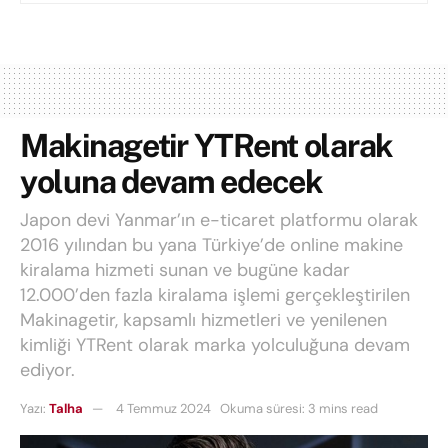
Makinagetir YTRent olarak
yoluna devam edecek
Japon devi Yanmar’ın e-ticaret platformu olarak
2016 yılından bu yana Türkiye’de online makine
kiralama hizmeti sunan ve bugüne kadar
12.000’den fazla kiralama işlemi gerçekleştirilen
Makinagetir, kapsamlı hizmetleri ve yenilenen
kimliği YTRent olarak marka yolculuğuna devam
ediyor.
Yazı:
Talha
4 Temmuz 2024
Okuma süresi: 3 mins read