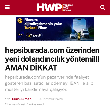
hepsiburada.com üzerinden
yeni dolandırıcılık yöntemi!!!
AMAN DİKKAT
hepsiburada.com'un pazaryerinde faaliyet
gösteren bazı satıcılar ödemeyi IBAN ile alıp
müşteriyi kandırmaya çalışıyor.
Yazı:
Ersin Akman
4 Temmuz 2024
Okuma süresi: 4 mins read