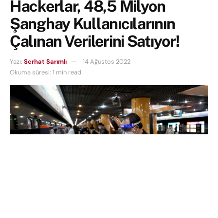
Hackerlar, 48,5 Milyon
Şanghay Kullanıcılarının
Çalınan Verilerini Satıyor!
Yazı:
Serhat Sarımlı
14 Ağustos 2022
Okuma süresi: 1 min read
Bir bilgisayar korsanı,
48,5 milyon Şanghay
sakininin kişisel verilerine sahip olduğunu iddia