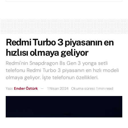
Redmi Turbo 3 piyasanın en
hızlısı olmaya geliyor
Redmi'nin Snapdragon 8s Gen 3 yonga setli
telefonu Redmi Turbo 3 piyasanın en hızlı modeli
olmaya geliyor. İşte telefonun özellikleri.
Yazı:
Ender Öztürk
1 Nisan 2024
Okuma süresi: 1 min read