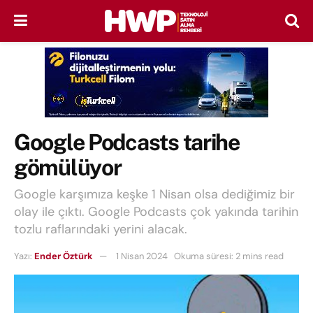
Google Podcasts tarihe
gömülüyor
Google karşımıza keşke 1 Nisan olsa dediğimiz bir
olay ile çıktı. Google Podcasts çok yakında tarihin
tozlu raflarındaki yerini alacak.
Yazı:
Ender Öztürk
1 Nisan 2024
Okuma süresi: 2 mins read