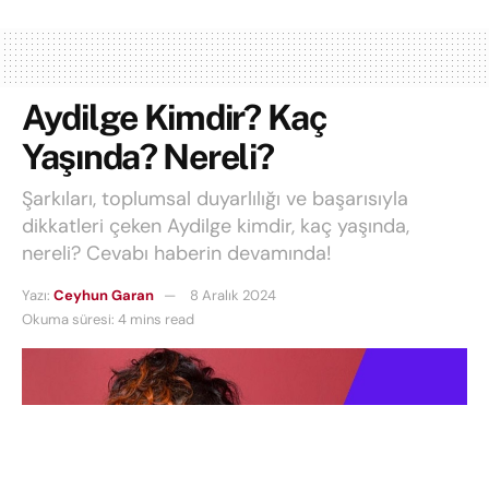
Aydilge Kimdir? Kaç
Yaşında? Nereli?
Şarkıları, toplumsal duyarlılığı ve başarısıyla
dikkatleri çeken Aydilge kimdir, kaç yaşında,
nereli? Cevabı haberin devamında!
Yazı:
Ceyhun Garan
8 Aralık 2024
Okuma süresi: 4 mins read