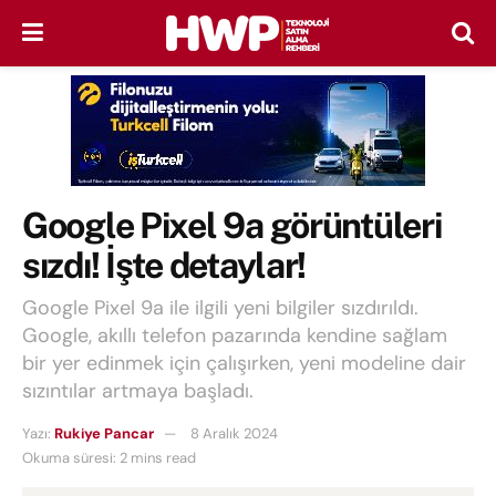
Google Pixel 9a görüntüleri
sızdı! İşte detaylar!
Google Pixel 9a ile ilgili yeni bilgiler sızdırıldı.
Google, akıllı telefon pazarında kendine sağlam
bir yer edinmek için çalışırken, yeni modeline dair
sızıntılar artmaya başladı.
Yazı:
Rukiye Pancar
8 Aralık 2024
Okuma süresi: 2 mins read