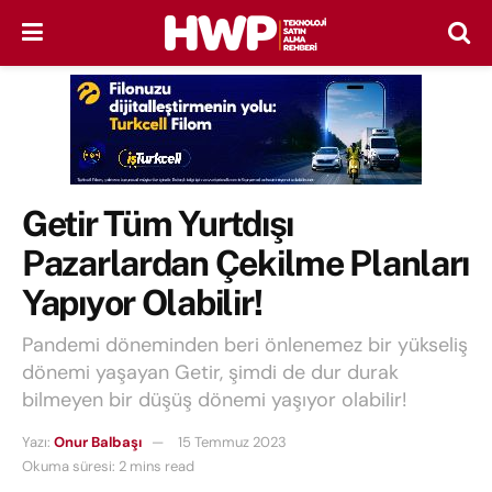
Getir Tüm Yurtdışı
Pazarlardan Çekilme Planları
Yapıyor Olabilir!
Pandemi döneminden beri önlenemez bir yükseliş
dönemi yaşayan Getir, şimdi de dur durak
bilmeyen bir düşüş dönemi yaşıyor olabilir!
Yazı:
Onur Balbaşı
15 Temmuz 2023
Okuma süresi: 2 mins read