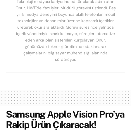
Teknoloji medyası kariyerine editör olarak adım atan
Onur, HWP'de Yazı İşleri Müdürü görevini üstlendi. Beş
yıllık medya deneyimi boyunca akıllı telefonlar, mobil
teknolojiler ve donanımlar üzerine kapsamlı içerikler
üreterek okurlara aktardı. Görevi süresince yalnızca
içerik yönetimiyle sınırlı kalmayıp, süreçleri otomatize
eden arka plan sistemleri kurgulayan Onur,
günümüzde teknoloji üretimine odaklanarak
çalışmalarını bilgisayar mühendisliği alanında
sürdürüyor.
Samsung Apple Vision Pro’ya
Rakip Ürün Çıkaracak!