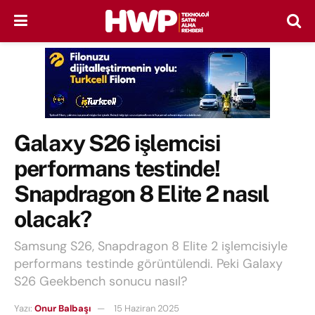
Galaxy S26 işlemcisi
performans testinde!
Snapdragon 8 Elite 2 nasıl
olacak?
Samsung S26, Snapdragon 8 Elite 2 işlemcisiyle
performans testinde görüntülendi. Peki Galaxy
S26 Geekbench sonucu nasıl?
Yazı:
Onur Balbaşı
15 Haziran 2025