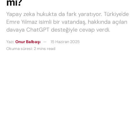
mı?
Yapay zeka hukukta da fark yaratıyor. Türkiye'de
Emre Yılmaz isimli bir vatandaş, hakkında açılan
davaya ChatGPT desteğiyle cevap verdi.
Yazı:
Onur Balbaşı
15 Haziran 2025
Okuma süresi: 2 mins read
Yapay zeka
hukukta da fark yaratıyor. Türkiye’de
Emre Yılmaz
isimli bir vatandaş, hakkında açılan