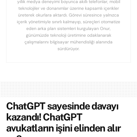
yıllık medya deneyimi boyunca akıllı telefonlar, mobil
teknolojiler ve donanımlar üzerine kapsamlı içerikler
üreterek okurlara aktardı. Görevi süresince yalnızca
içerik yönetimiyle sınırlı kalmayıp, süreçleri otomatize
eden arka plan sistemleri kurgulayan Onur,
günümüzde teknoloji üretimine odaklanarak
çalışmalarını bilgisayar mühendisliği alanında
sürdürüyor.
ChatGPT sayesinde davayı
kazandı! ChatGPT
avukatların işini elinden alır