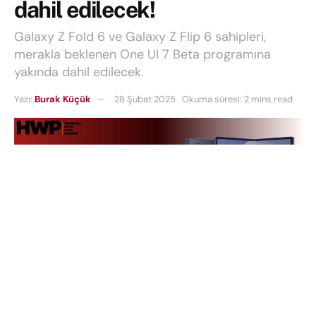
dahil edilecek!
Galaxy Z Fold 6 ve Galaxy Z Flip 6 sahipleri,
merakla beklenen One UI 7 Beta programına
yakında dahil edilecek.
Yazı:
Burak Küçük
28 Şubat 2025
Okuma süresi: 2 mins read
Galaxy Z Fold 6
ve
Galaxy Z Flip 6
sahipleri,
merakla beklenen
One UI 7 Beta
programına