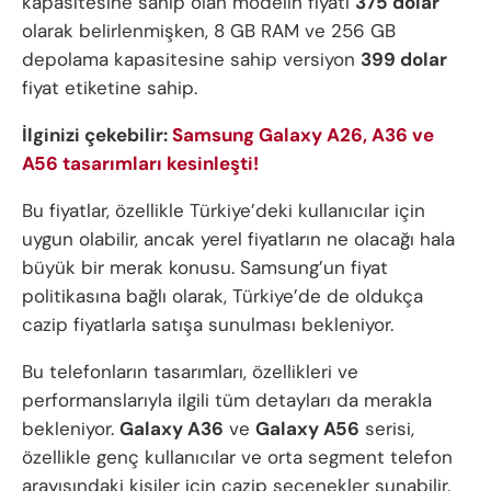
kapasitesine sahip olan modelin fiyatı
375 dolar
olarak belirlenmişken, 8 GB RAM ve 256 GB
depolama kapasitesine sahip versiyon
399 dolar
fiyat etiketine sahip.
İlginizi çekebilir:
Samsung Galaxy A26, A36 ve
A56 tasarımları kesinleşti!
Bu fiyatlar, özellikle Türkiye’deki kullanıcılar için
uygun olabilir, ancak yerel fiyatların ne olacağı hala
büyük bir merak konusu. Samsung’un fiyat
politikasına bağlı olarak, Türkiye’de de oldukça
cazip fiyatlarla satışa sunulması bekleniyor.
Bu telefonların tasarımları, özellikleri ve
performanslarıyla ilgili tüm detayları da merakla
bekleniyor.
Galaxy A36
ve
Galaxy A56
serisi,
özellikle genç kullanıcılar ve orta segment telefon
arayışındaki kişiler için cazip seçenekler sunabilir.