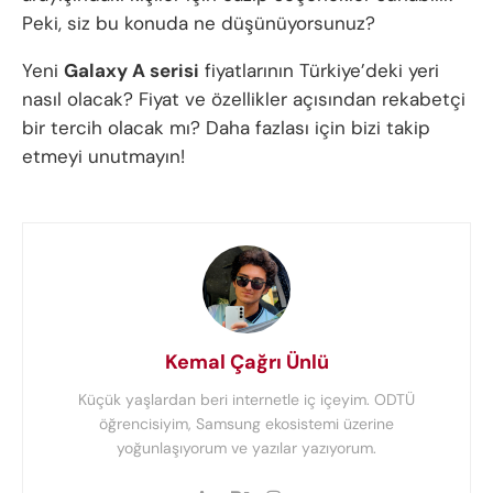
Peki, siz bu konuda ne düşünüyorsunuz?
Yeni
Galaxy A serisi
fiyatlarının Türkiye’deki yeri
nasıl olacak? Fiyat ve özellikler açısından rekabetçi
bir tercih olacak mı? Daha fazlası için bizi takip
etmeyi unutmayın!
Kemal Çağrı Ünlü
Küçük yaşlardan beri internetle iç içeyim. ODTÜ
öğrencisiyim, Samsung ekosistemi üzerine
yoğunlaşıyorum ve yazılar yazıyorum.