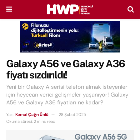
Galaxy A56 ve Galaxy A36
fiyatı sızdırıldı!
Yeni bir Galaxy A serisi telefon almak isteyenler
için heyecan verici gelişmeler yaşanıyor! Galaxy
A56 ve Galaxy A36 fiyatları ne kadar?
Yazı:
Kemal Çağrı Ünlü
28 Şubat 2025
Okuma süresi: 2 mins read