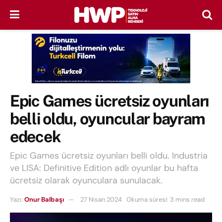
Epic Games ücretsiz oyunları
belli oldu, oyuncular bayram
edecek
Epic Games ücretsiz oyunları belli oldu. Industria
ve LISA: Definitive Edition adlı oyunlar bu hafta
ücretsiz olarak oyunculara sunulacak.
Yazı:
Onur Balbaşı
27 Nisan 2024
Okuma süresi: 3 mins read