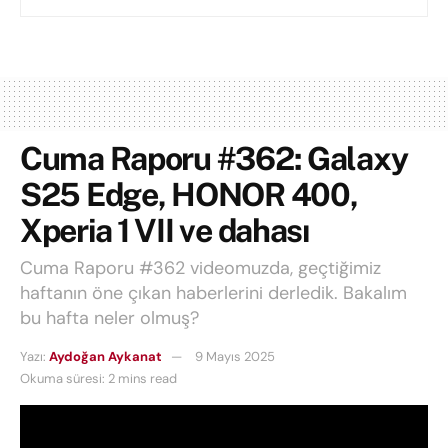
Cuma Raporu #362: Galaxy
S25 Edge, HONOR 400,
Xperia 1 VII ve dahası
Cuma Raporu #362 videomuzda, geçtiğimiz
haftanın öne çıkan haberlerini derledik. Bakalım
bu hafta neler olmuş?
Yazı:
Aydoğan Aykanat
9 Mayıs 2025
Okuma süresi: 2 mins read