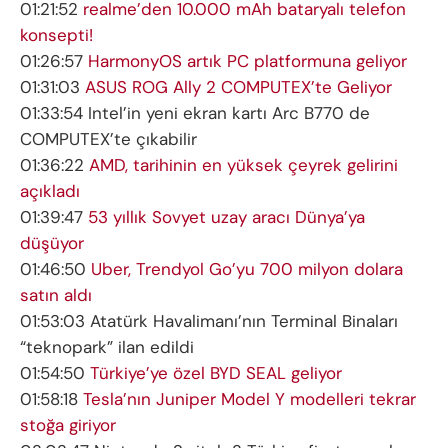
01:21:52
realme’den 10.000 mAh bataryalı telefon
konsepti!
01:26:57
HarmonyOS artık PC platformuna geliyor
01:31:03
ASUS ROG Ally 2 COMPUTEX’te Geliyor
01:33:54 Intel’in yeni ekran kartı Arc B770 de
COMPUTEX’te çıkabilir
01:36:22
AMD, tarihinin en yüksek çeyrek gelirini
açıkladı
01:39:47
53 yıllık Sovyet uzay aracı Dünya’ya
düşüyor
01:46:50
Uber, Trendyol Go’yu 700 milyon dolara
satın aldı
01:53:03 Atatürk Havalimanı’nın Terminal Binaları
“teknopark” ilan edildi
01:54:50
Türkiye’ye özel BYD SEAL geliyor
01:58:18
Tesla’nın Juniper Model Y modelleri tekrar
stoğa giriyor