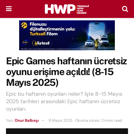
Epic Games haftanın ücretsiz
oyunu erişime açıldı! (8-15
Mayıs 2025)
Epic bu haftanın oyunları neler? İşte 8-15 Mayıs
2025 tarihleri arasındaki Epic haftanın ücretsiz
oyunları.
Yazı:
Onur Balbaşı
9 Mayıs 2025
Okuma süresi: 2 mins read