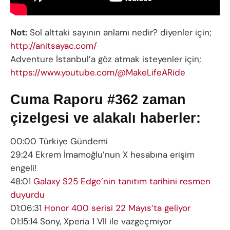
Not:
Sol alttaki sayının anlamı nedir? diyenler için;
http://anitsayac.com/
Adventure İstanbul’a göz atmak isteyenler için;
https://www.youtube.com/@MakeLifeARide
Cuma Raporu #362 zaman
çizelgesi ve alakalı haberler:
00:00 Türkiye Gündemi
29:24 Ekrem İmamoğlu’nun X hesabına erişim
engeli!
48:01
Galaxy S25 Edge’nin tanıtım tarihini resmen
duyurdu
01:06:31
Honor 400 serisi 22 Mayıs’ta geliyor
01:15:14 Sony, Xperia 1 VII ile vazgeçmiyor