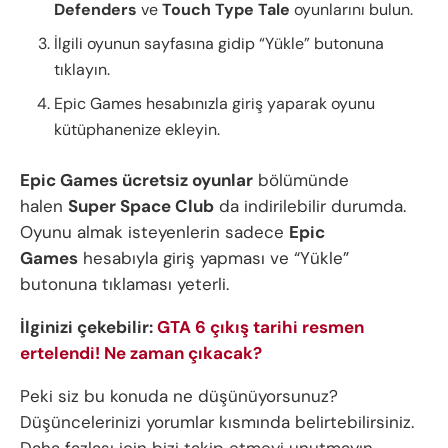
Defenders
ve
Touch Type Tale
oyunlarını bulun.
İlgili oyunun sayfasına gidip “Yükle” butonuna
tıklayın.
Epic Games hesabınızla giriş yaparak oyunu
kütüphanenize ekleyin.
Epic Games ücretsiz oyunlar
bölümünde
halen
Super Space Club
da indirilebilir durumda.
Oyunu almak isteyenlerin sadece
Epic
Games
hesabıyla giriş yapması ve “Yükle”
butonuna tıklaması yeterli.
İlginizi çekebilir:
GTA 6 çıkış tarihi resmen
ertelendi! Ne zaman çıkacak?
Peki siz bu konuda ne düşünüyorsunuz?
Düşüncelerinizi yorumlar kısmında belirtebilirsiniz.
Daha fazlası için bizi takip etmeyi unutmayın.