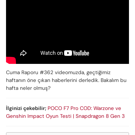
Cuma Raporu #362 videomuzda, geçtiğimiz
haftanın öne çıkan haberlerini derledik. Bakalım bu
hafta neler olmuş?
İlginizi çekebilir;
POCO F7 Pro COD: Warzone ve
Genshin Impact Oyun Testi | Snapdragon 8 Gen 3