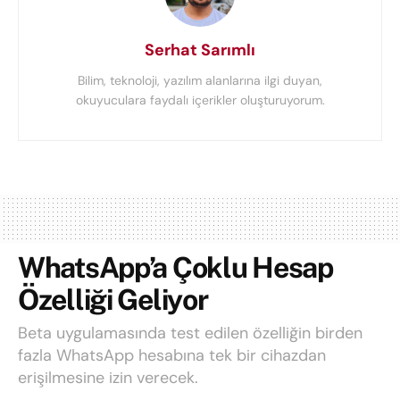
Serhat Sarımlı
Bilim, teknoloji, yazılım alanlarına ilgi duyan,
okuyuculara faydalı içerikler oluşturuyorum.
WhatsApp’a Çoklu Hesap
Özelliği Geliyor
Beta uygulamasında test edilen özelliğin birden
fazla WhatsApp hesabına tek bir cihazdan
erişilmesine izin verecek.