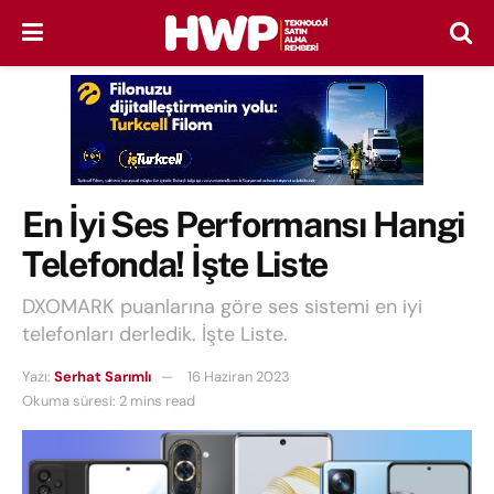
En İyi Ses Performansı Hangi
Telefonda! İşte Liste
DXOMARK puanlarına göre ses sistemi en iyi
telefonları derledik. İşte Liste.
Yazı:
Serhat Sarımlı
16 Haziran 2023
Okuma süresi: 2 mins read