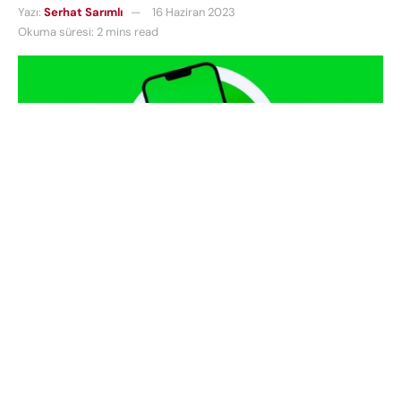
Yazı:
Serhat Sarımlı
16 Haziran 2023
Okuma süresi: 2 mins read
WhatsApp’ın gelecekteki uygulama sürümlerine
yeni bir özellik daha ekliyor. Beta uygulamasında
test edilen özelliğin birden fazla WhatsApp
hesabına tek bir cihazdan erişilmesine izin verecek.
Sosyal medya platformu geçtiğimiz yıl, kullanıcıların
tek bir hesaba çok sayıda cihazdan erişmesine