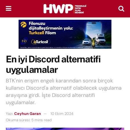
En iyi Discord alternatifi
uygulamalar
BTK'nin erişim engeli kararından sonra birçok
kullanıcı Discord'a alternatif olabilecek uygulama
arayışına girdi. İşte Discord alternatifi
uygulamalar.
Yazı:
Ceyhun Garan
10 Ekim 2024
Okuma süresi: 5 mins read