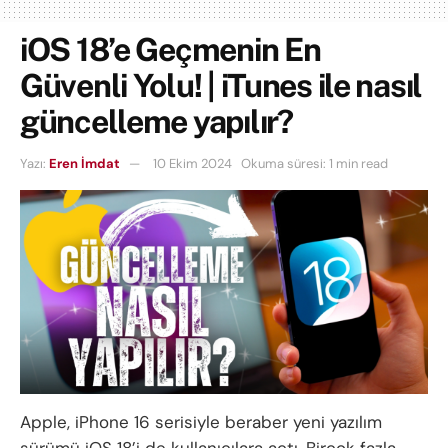
iOS 18’e Geçmenin En
Güvenli Yolu! | iTunes ile nasıl
güncelleme yapılır?
Yazı:
Eren İmdat
10 Ekim 2024
Okuma süresi: 1 min read
Apple, iPhone 16 serisiyle beraber yeni yazılım
sürümü iOS 18’i de kullanıcılara açtı. Birçok fazla