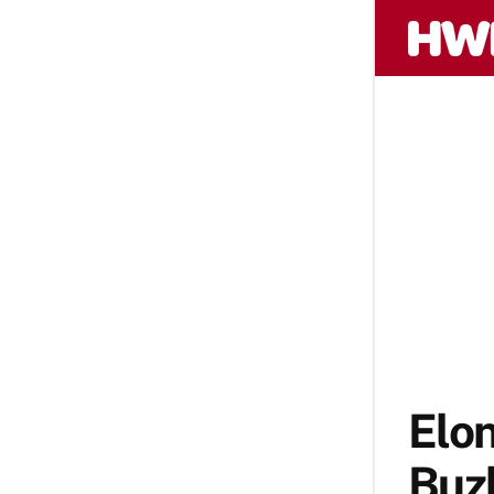
Elo
Buzl