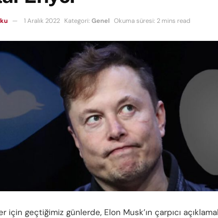
oku
1 Aralık 2022
Kategori:
Genel
Okuma süresi: 2 mins read
er için geçtiğimiz günlerde, Elon Musk’ın çarpıcı açıklama