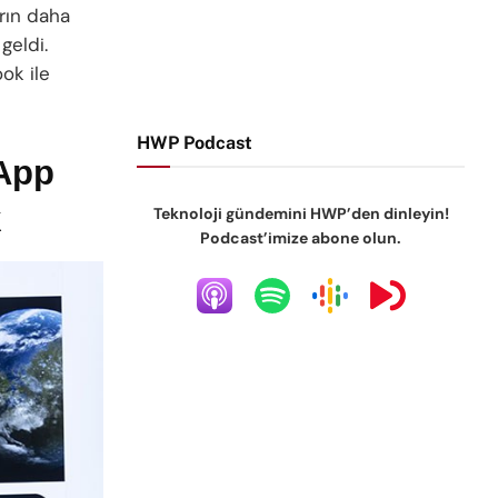
arın daha
geldi.
ok ile
HWP Podcast
 App
k
Teknoloji gündemini HWP’den dinleyin!
Podcast’imize abone olun.