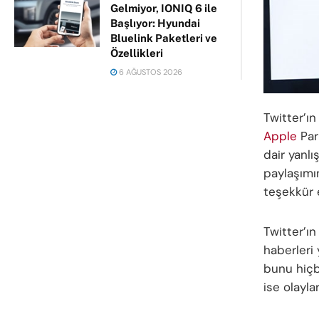
Gelmiyor, IONIQ 6 ile
Başlıyor: Hyundai
Bluelink Paketleri ve
Özellikleri
6 AĞUSTOS 2026
Twitter’ı
Apple
Par
dair yanlı
paylaşımın
teşekkür e
Twitter’ın
haberleri 
bunu hiçbi
ise olayla