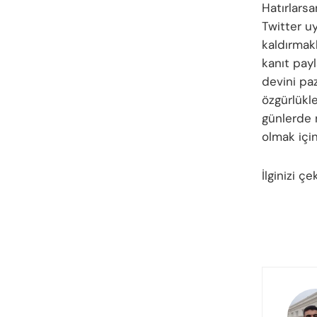
Hatırlarsa
Twitter u
kaldırmakl
kanıt pay
devini pa
özgürlükl
günlerde 
olmak için
İlginizi çe