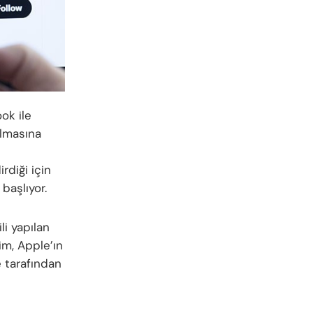
ok ile
ılmasına
rdiği için
başlıyor.
li yapılan
Tim, Apple’ın
e tarafından