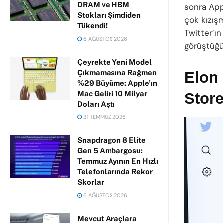
DRAM ve HBM
sonra Appl
Stokları Şimdiden
çok kızış
Tükendi!
Twitter’ı
6 AĞUSTOS 2026
görüştüğün
Çeyrekte Yeni Model
Çıkmamasına Rağmen
Elon 
%29 Büyüme: Apple’ın
Mac Geliri 10 Milyar
Stor
Doları Aştı
31 TEMMUZ 2026
Snapdragon 8 Elite
Gen 5 Ambargosu:
Temmuz Ayının En Hızlı
Telefonlarında Rekor
Skorlar
6 AĞUSTOS 2026
Mevcut Araçlara