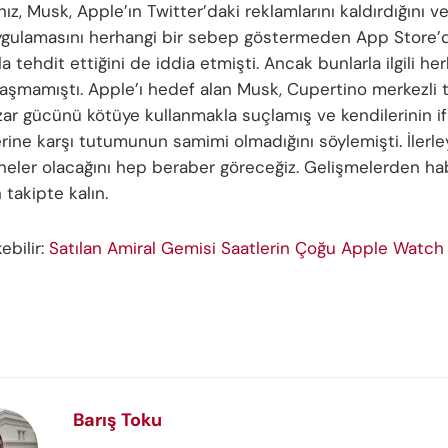
nız, Musk, Apple’ın Twitter’daki reklamlarını kaldırdığını ve
ygulamasını herhangi bir sebep göstermeden App Store’
a tehdit ettiğini de iddia etmişti. Ancak bunlarla ilgili her
laşmamıştı. Apple’ı hedef alan Musk, Cupertino merkezli t
zar gücünü kötüye kullanmakla suçlamış ve kendilerinin i
erine karşı tutumunun samimi olmadığını söylemişti. İlerl
neler olacağını hep beraber göreceğiz. Gelişmelerden ha
 takipte kalın.
kebilir:
Satılan Amiral Gemisi Saatlerin Çoğu Apple Watch
Barış Toku