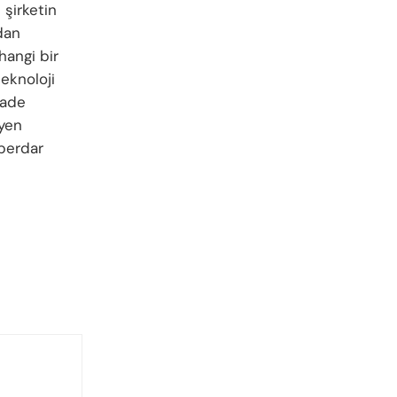
 şirketin
dan
hangi bir
eknoloji
fade
eyen
berdar