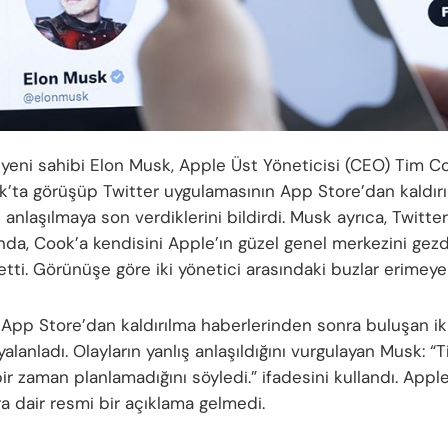
n yeni sahibi Elon Musk, Apple Üst Yöneticisi (CEO) Tim Co
k’ta görüşüp Twitter uygulamasının App Store’dan kaldır
ş anlaşılmaya son verdiklerini bildirdi. Musk ayrıca, Twitter
da, Cook’a kendisini Apple’ın güzel genel merkezini gezdi
tti. Görünüşe göre iki yönetici arasındaki buzlar erimeye 
 App Store’dan kaldırılma haberlerinden sonra buluşan iki
yalanladı. Olayların yanlış anlaşıldığını vurgulayan Musk: “
r zaman planlamadığını söyledi.” ifadesini kullandı. Appl
ra dair resmi bir açıklama gelmedi.