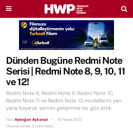
Dünden Bugüne Redmi Note
Serisi | Redmi Note 8, 9, 10, 11
ve 12!
Redmi Note 8, Redmi Note 9, Redmi Note 10,
Redmi Note 11 ve Redmi Note 12 modellerini yan
yana koyarak serinin gelişimine bir göz attık.
Yazı:
Aydoğan Aykanat
16 Nisan 2023
Okuma süresi: 2 mins read