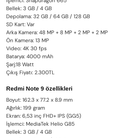
İşlemci: Snapdragon 665
Bellek: 3 GB / 4 GB
Depolama: 32 GB / 64 GB / 128 GB
SD Kart: Var
Arka Kamera: 48 MP + 8 MP + 2 MP + 2 MP
Ön Kamera: 13 MP
Video: 4K 30 fps
Batarya: 4000 mAh
Şarj:18 Watt
Çıkış Fiyatı: 2.300TL
Redmi Note 9 özellikleri
Boyut: 162.3 x 77.2 x 8.9 mm
Ağırlık: 199 gram
Ekran: 6,53 inç FHD+ IPS (GG5)
İşlemci: MediaTek Helio G85
Bellek: 3 GB / 4 GB