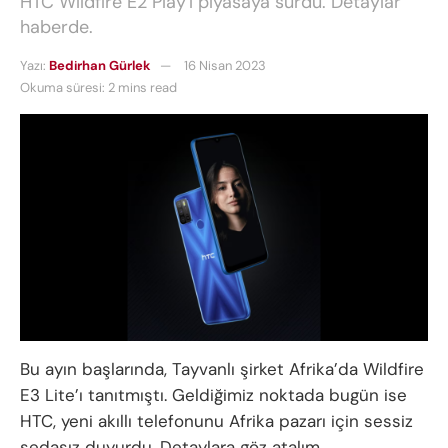
HTC Wildfire E2 Play'i piyasaya sürdü. Detaylar
haberde.
Yazı:
Bedirhan Gürlek
16 Nisan 2023
Okuma süresi: 2 mins read
Bu ayın başlarında, Tayvanlı şirket Afrika’da Wildfire
E3 Lite’ı tanıtmıştı. Geldiğimiz noktada bugün ise
HTC, yeni akıllı telefonunu Afrika pazarı için sessiz
sedasız duyurdu. Detaylara göz atalım.