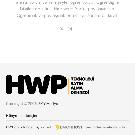
araştırıyorum ve yeni şeyler öğreniyorum. Öğrendiğim
bilgileri de sizinle Hardware Plus'ta paylaşıyorum.
Öğrenmek ve paylaşmak benim için sonsuz bir keyif.
Copyright © 2025,
EMY Medya
Künye
İletişim
HWP.com.tr
hosting
hizmeti
tarafından verilmektedir.