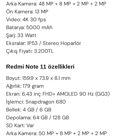
Arka Kamera: 48 MP + 8 MP + 2 MP + 2 MP
Ön Kamera: 13 MP
Video: 4K 30 fps
Batarya: 5000 mAh
Şarj: 33 Watt
Eksralar: IP53 / Stereo Hoparlör
Çıkış Fiyatı: 3.200TL
Redmi Note 11 özellikleri
Boyut: 159.9 x 73.9 x 8.1 mm
Ağırlık: 179 gram
Ekran: 6,43 inç FHD+ AMOLED 90 Hz (GG3)
İşlemci: Snapdragon 680
Bellek: 4 GB / 6 GB
Depolama: 64 GB / 128 GB
SD Kart: Var
Arka Kamera: 50 MP + 8 MP + 2 MP + 2 MP