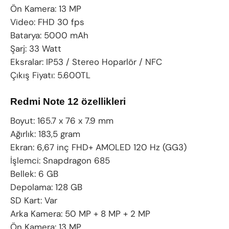
Ön Kamera: 13 MP
Video: FHD 30 fps
Batarya: 5000 mAh
Şarj: 33 Watt
Eksralar: IP53 / Stereo Hoparlör / NFC
Çıkış Fiyatı: 5.600TL
Redmi Note 12 özellikleri
Boyut: 165.7 x 76 x 7.9 mm
Ağırlık: 183,5 gram
Ekran: 6,67 inç FHD+ AMOLED 120 Hz (GG3)
İşlemci: Snapdragon 685
Bellek: 6 GB
Depolama: 128 GB
SD Kart: Var
Arka Kamera: 50 MP + 8 MP + 2 MP
Ön Kamera: 13 MP