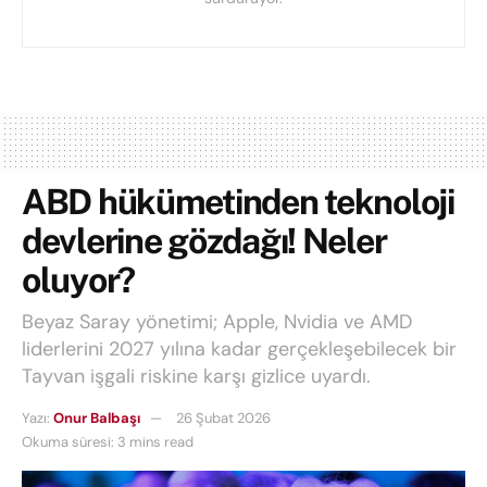
ABD hükümetinden teknoloji
devlerine gözdağı! Neler
oluyor?
Beyaz Saray yönetimi; Apple, Nvidia ve AMD
liderlerini 2027 yılına kadar gerçekleşebilecek bir
Tayvan işgali riskine karşı gizlice uyardı.
Yazı:
Onur Balbaşı
26 Şubat 2026
Okuma süresi: 3 mins read