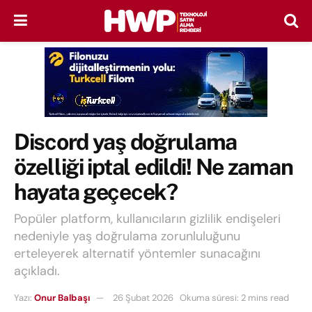
Discord yaş doğrulama
özelliği iptal edildi! Ne zaman
hayata geçecek?
Popüler platform, kullanıcıların gizlilik endişeleri
nedeniyle yaş doğrulama zorunluluğunu
erteleyerek alternatif yöntemler sunacağını
açıkladı.
Yazı:
Onur Balbaşı
26 Şubat 2026
Okuma süresi: 2 mins read