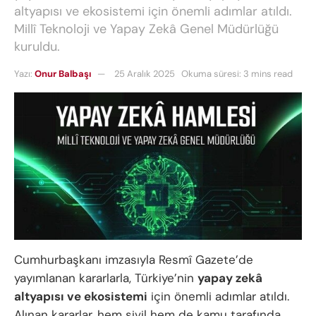
altyapısı ve ekosistemi için önemli adımlar atıldı.
Millî Teknoloji ve Yapay Zekâ Genel Müdürlüğü
kuruldu.
Yazı:
Onur Balbaşı
25 Aralık 2025
Okuma süresi: 3 mins read
Cumhurbaşkanı imzasıyla Resmî Gazete’de
yayımlanan kararlarla, Türkiye’nin
yapay zekâ
altyapısı ve ekosistemi
için önemli adımlar atıldı.
Alınan kararlar, hem sivil hem de kamu tarafında