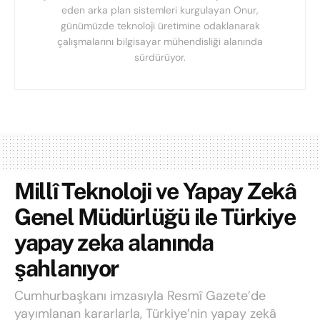
eden arka plan sistemleri kurgulayan Onur,
günümüzde teknoloji üretimine odaklanarak
çalışmalarını bilgisayar mühendisliği alanında
sürdürüyor.
Millî Teknoloji ve Yapay Zekâ
Genel Müdürlüğü ile Türkiye
yapay zeka alanında
şahlanıyor
Cumhurbaşkanı imzasıyla Resmî Gazete’de
yayımlanan kararlarla, Türkiye’nin yapay zekâ