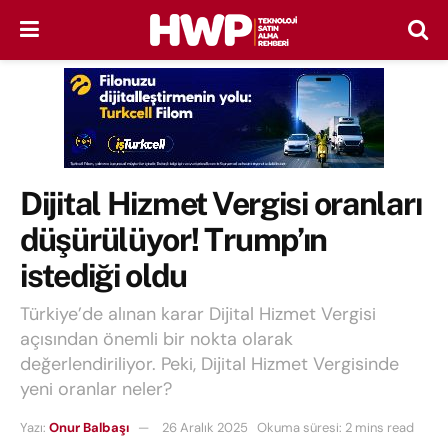
Dijital Hizmet Vergisi oranları
düşürülüyor! Trump’ın
istediği oldu
Türkiye’de alınan karar Dijital Hizmet Vergisi
açısından önemli bir nokta olarak
değerlendiriliyor. Peki, Dijital Hizmet Vergisinde
yeni oranlar neler?
Yazı:
Onur Balbaşı
26 Aralık 2025
Okuma süresi: 2 mins read