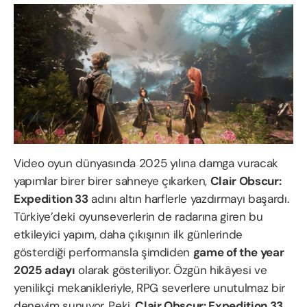
Video oyun dünyasında 2025 yılına damga vuracak
yapımlar birer birer sahneye çıkarken,
Clair Obscur:
Expedition 33
adını altın harflerle yazdırmayı başardı.
Türkiye’deki oyunseverlerin de radarına giren bu
etkileyici yapım, daha çıkışının ilk günlerinde
gösterdiği performansla şimdiden
game of the year
2025 adayı
olarak gösteriliyor. Özgün hikâyesi ve
yenilikçi mekanikleriyle, RPG severlere unutulmaz bir
deneyim sunuyor. Peki,
Clair Obscur: Expedition 33