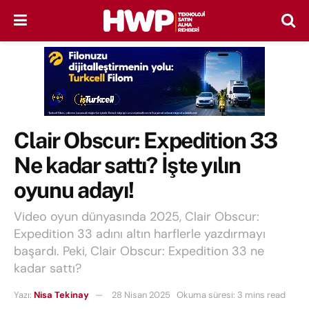
Clair Obscur: Expedition 33
Ne kadar sattı? İşte yılın
oyunu adayı!
Video oyun dünyasında 2025, Clair Obscur:
Expedition 33 adını altın harflerle yazdırmayı
başardı. Peki, Clair Obscur: Expedition 33 ne
kadar sattı?
Yazı:
Nisa Tekinay
28 Nisan 2025
Okuma süresi: 3 mins read