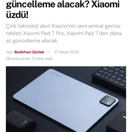
güncelleme alacak? Xiaomi
üzdü!
Çinli teknoloji devi Xiaomi'nin yeni amiral gemisi
tableti Xiaomi Pad 7 Pro, Xiaomi Pad 7'den daha
az güncelleme alacak.
Yazı:
Bedirhan Gürlek
27 Nisan 2025
Okuma süresi: 3 mins read