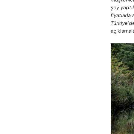
şey yaptı
fiyatlarl
Türkiye’d
açıklamal