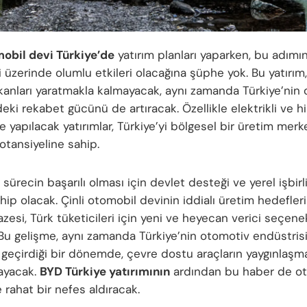
mobil devi Türkiye’de
yatırım planları yaparken, bu adımı
 üzerinde olumlu etkileri olacağına şüphe yok. Bu yatırım,
mkanları yaratmakla kalmayacak, aynı zamanda Türkiye’nin
ki rekabet gücünü de artıracak. Özellikle elektrikli ve hi
 yapılacak yatırımlar, Türkiye’yi bölgesel bir üretim merk
otansiyeline sahip.
sürecin başarılı olması için devlet desteği ve yerel işbirlik
ip olacak. Çinli otomobil devinin iddialı üretim hedefleri
zesi, Türk tüketicileri için yeni ve heyecan verici seçene
Bu gelişme, aynı zamanda Türkiye’nin otomotiv endüstris
eçirdiği bir dönemde, çevre dostu araçların yaygınlaşm
layacak.
BYD Türkiye yatırımının
ardından bu haber de o
 rahat bir nefes aldıracak.