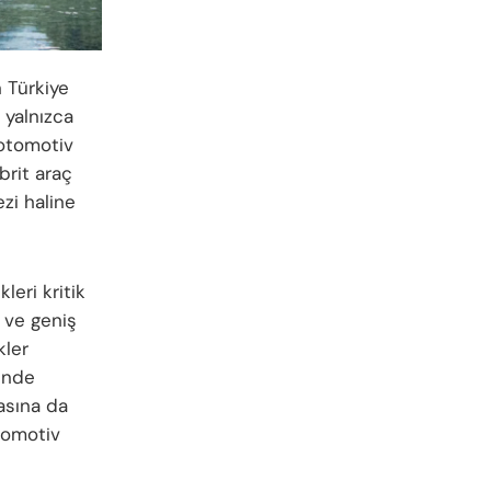
n Türkiye
 yalnızca
 otomotiv
brit araç
ezi haline
leri kritik
 ve geniş
kler
inde
asına da
tomotiv