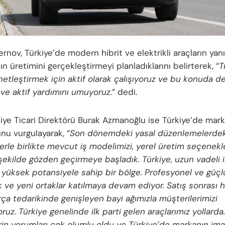
nov, Türkiye’de modern hibrit ve elektrikli araçların yanı 
cın üretimini gerçekleştirmeyi planladıklarını belirterek, “
T
netleştirmek için aktif olarak çalışıyoruz ve bu konuda de
 ve aktif yardımını umuyoruz.
” dedi.
ye Ticari Direktörü Burak Azmanoğlu ise Türkiye’de mar
unu vurgulayarak, “
Son dönemdeki yasal düzenlemelerdek
lerle birlikte mevcut iş modelimizi, yerel üretim seçenekl
şekilde gözden geçirmeye başladık. Türkiye, uzun vadeli i
 yüksek potansiyele sahip bir bölge. Profesyonel ve güçlü
k ve yeni ortaklar katılmaya devam ediyor. Satış sonrası 
ça tedarikinde genişleyen bayi ağımızla müşterilerimizi
ruz. Türkiye genelinde ilk parti gelen araçlarımız yollarda. 
rin yorumları çok olumlu oldu ve Türkiye’de markanın imaj