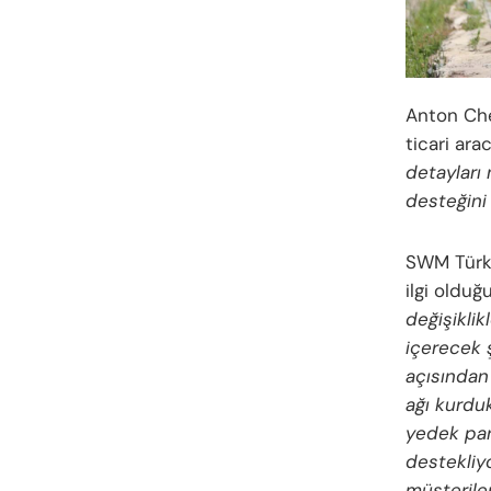
Anton Cher
ticari ara
detayları 
desteğini
SWM Türki
ilgi olduğ
değişiklik
içerecek 
açısından
ağı kurdu
yedek par
destekliyo
müşterile