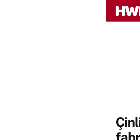
Çinl
fabr