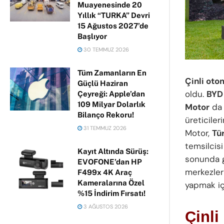
Muayenesinde 20
Yıllık “TURKA” Devri
15 Ağustos 2027’de
Başlıyor
30 TEMMUZ 2026
Tüm Zamanların En
Çinli oto
Güçlü Haziran
oldu.
BYD 
Çeyreği: Apple’dan
109 Milyar Dolarlık
Motor
d
Bilanço Rekoru!
üreticile
31 TEMMUZ 2026
Motor,
Tü
temsilcis
Kayıt Altında Sürüş:
sonunda gi
EVOFONE’dan HP
merkezleri
F499x 4K Araç
Kameralarına Özel
yapmak içi
%15 İndirim Fırsatı!
3 AĞUSTOS 2026
Çinli