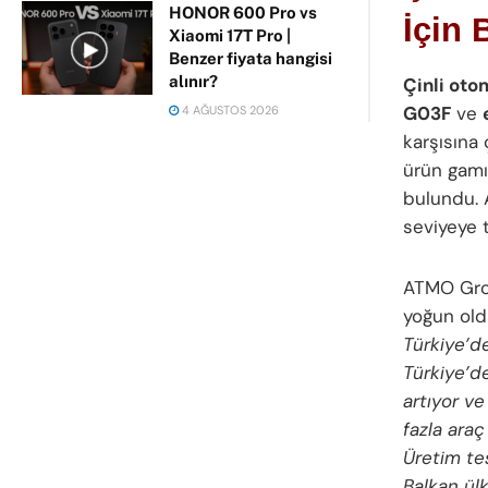
HONOR 600 Pro vs
İçin 
Xiaomi 17T Pro |
Benzer fiyata hangisi
alınır?
Çinli oto
G03F
ve
4 AĞUSTOS 2026
karşısına 
ürün gamı
bulundu. 
seviyeye t
ATMO Grou
yoğun oldu
Türkiye’d
Türkiye’de
artıyor ve
fazla araç
Üretim tes
Balkan ül