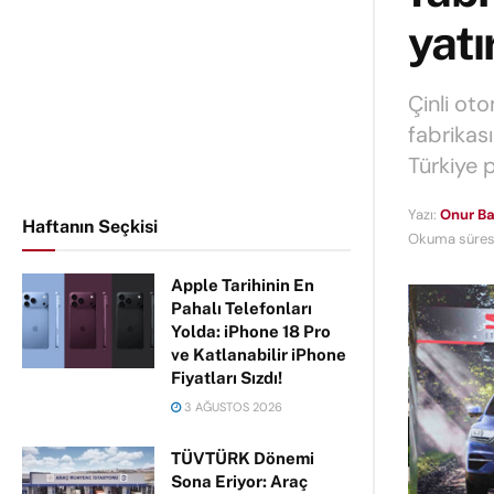
yatı
Çinli ot
fabrikas
Türkiye p
Yazı:
Onur Ba
Haftanın Seçkisi
Okuma süresi
Apple Tarihinin En
Pahalı Telefonları
Yolda: iPhone 18 Pro
ve Katlanabilir iPhone
Fiyatları Sızdı!
3 AĞUSTOS 2026
TÜVTÜRK Dönemi
Sona Eriyor: Araç