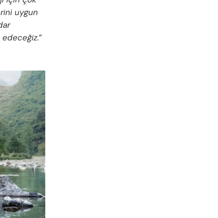
rini uygun
dar
 edeceğiz.
”