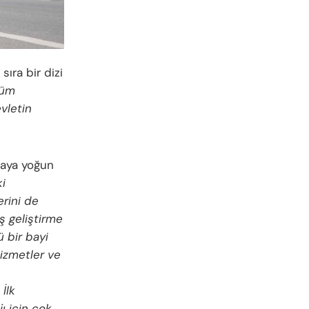
sıra bir dizi
üm
vletin
kaya yoğun
i
erini de
ş geliştirme
 bir bayi
hizmetler ve
İlk
ı için çok