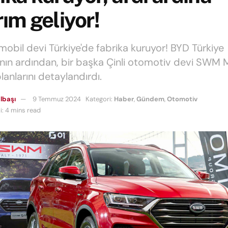
rım geliyor!
omobil devi Türkiye'de fabrika kuruyor! BYD Türkiye
ının ardından, bir başka Çinli otomotiv devi SWM
lanlarını detaylandırdı.
lbaşı
9 Temmuz 2024
Kategori:
Haber
,
Gündem
,
Otomotiv
: 4 mins read