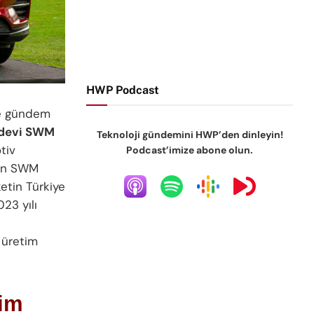
HWP Podcast
de gündem
 devi SWM
Teknoloji gündemini HWP’den dinleyin!
tiv
Podcast’imize abone olun.
yan SWM
etin Türkiye
23 yılı
 üretim
tim