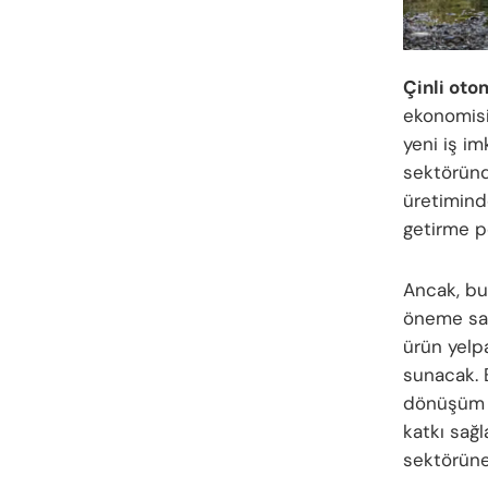
Çinli oto
ekonomisi
yeni iş i
sektöründe
üretiminde
getirme p
Ancak, bu 
öneme sah
ürün yelpa
sunacak. 
dönüşüm g
katkı sağ
sektörüne