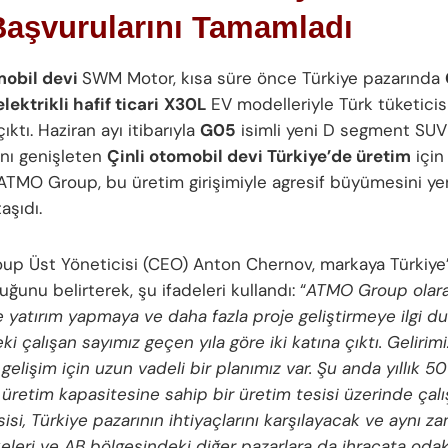
Başvurularını Tamamladı
mobil devi
SWM Motor, kısa süre önce Türkiye pazarında
elektrikli hafif ticari
X30L
EV modelleriyle Türk tüketicis
çıktı. Haziran ayı itibarıyla
G05
isimli yeni D segment SUV
nı genişleten
Çinli otomobil devi Türkiye’de üretim
için
ATMO Group, bu üretim girişimiyle agresif büyümesini yen
aşıdı.
p Üst Yöneticisi (CEO) Anton Chernov, markaya Türkiye’d
ğunu belirterek, şu ifadeleri kullandı: “
ATMO Group olar
e yatırım yapmaya ve daha fazla proje geliştirmeye ilgi d
ki çalışan sayımız geçen yıla göre iki katına çıktı. Gelirimi
 gelişim için uzun vadeli bir planımız var. Şu anda yıllık 5
 üretim kapasitesine sahip bir üretim tesisi üzerinde çalı
isi, Türkiye pazarının ihtiyaçlarını karşılayacak ve aynı 
keleri ve AB bölgesindeki diğer pazarlara da ihracata oda