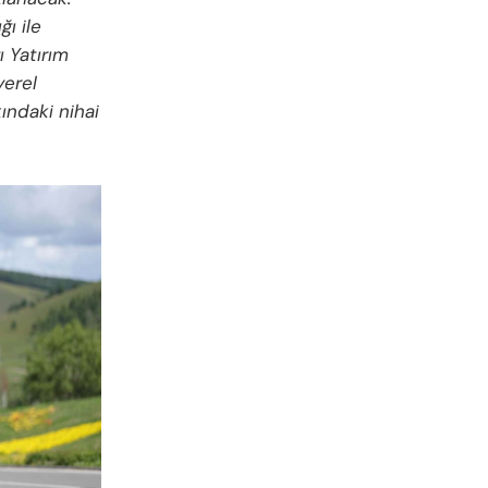
ı ile
 Yatırım
yerel
kındaki nihai