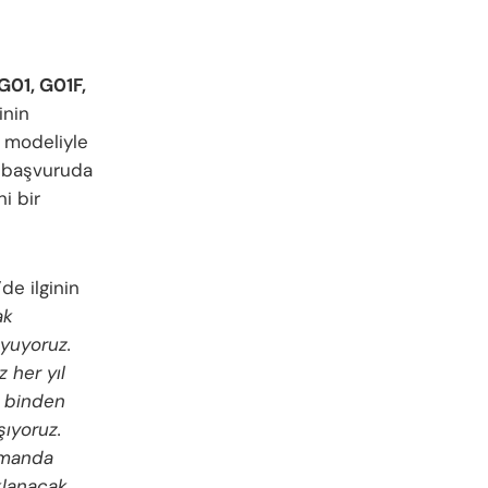
G01, G01F,
inin
 modeliyle
 başvuruda
i bir
e ilginin
ak
uyuyoruz.
z her yıl
0 binden
şıyoruz.
zamanda
klanacak.