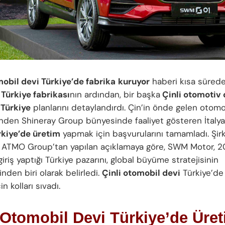
mobil devi Türkiye’de fabrika
kuruyor
haberi kısa süre
Türkiye fabrikası
nın ardından, bir başka
Çinli otomotiv
a
Türkiye
planlarını detaylandırdı. Çin’in önde gelen otomo
rinden Shineray Group bünyesinde faaliyet gösteren İtal
rkiye’de üretim
yapmak için başvurularını tamamladı. Şirk
i ATMO Group’tan yapılan açıklamaya göre, SWM Motor, 20
riş yaptığı Türkiye pazarını, global büyüme stratejisinin
nden biri olarak belirledi.
Çinli otomobil devi
Türkiye’de
n kolları sıvadı.
 Otomobil Devi Türkiye’de Üre