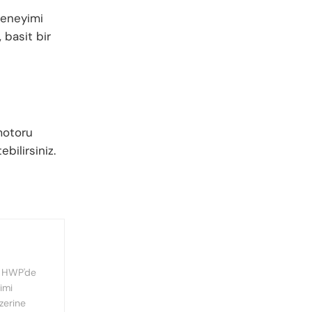
 deneyimi
, basit bir
motoru
bilirsiniz.
, HWP'de
imi
üzerine