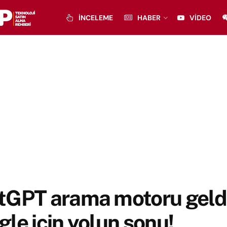
İNCELEME
HABER
VIDEO
tGPT arama motoru geldi
le için yolun sonu!