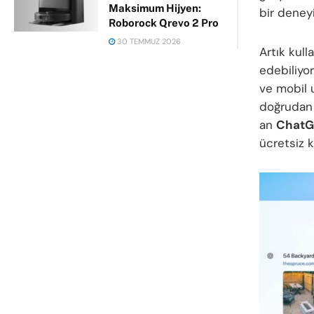
Maksimum Hijyen:
bir deneyi
Roborock Qrevo 2 Pro
30 TEMMUZ 2026
Artık kull
edebiliyo
ve mobil 
doğrudan k
an
ChatG
ücretsiz k