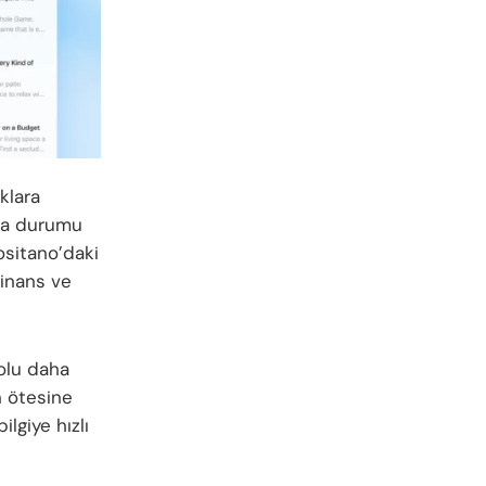
klara
ava durumu
ositano’daki
 finans ve
yolu daha
n ötesine
ilgiye hızlı