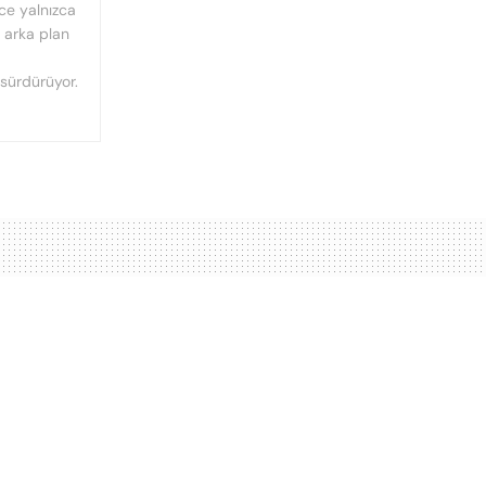
nce yalnızca
n arka plan
 sürdürüyor.