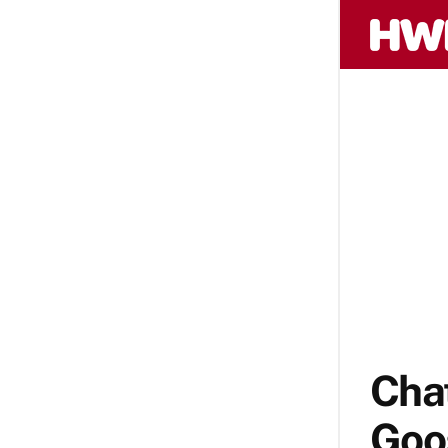
Cha
Goog