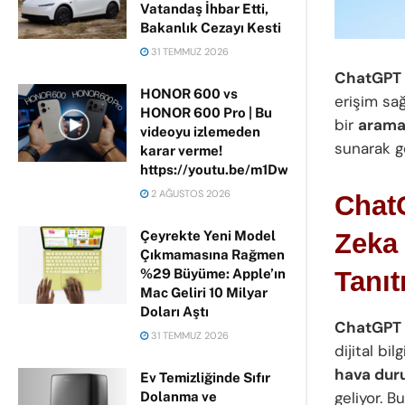
Vatandaş İhbar Etti,
Bakanlık Cezayı Kesti
31 TEMMUZ 2026
ChatGPT
HONOR 600 vs
erişim sa
HONOR 600 Pro | Bu
bir
arama
videoyu izlemeden
sunarak g
karar verme!
https://youtu.be/m1DwhP3lPCM
2 AĞUSTOS 2026
Chat
Çeyrekte Yeni Model
Zeka 
Çıkmamasına Rağmen
%29 Büyüme: Apple’ın
Tanıtı
Mac Geliri 10 Milyar
Doları Aştı
ChatGPT 
31 TEMMUZ 2026
dijital bi
hava du
Ev Temizliğinde Sıfır
geliyor. B
Dolanma ve