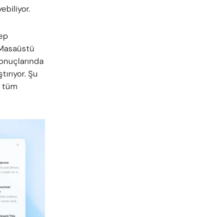
ebiliyor.
lep
. Masaüstü
sonuçlarında
tırıyor. Şu
a tüm