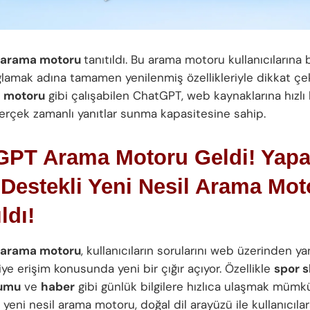
 arama motoru
tanıtıldı. Bu arama motoru kullanıcılarına bi
ğlamak adına tamamen yenilenmiş özellikleriyle dikkat çeki
 motoru
gibi çalışabilen ChatGPT, web kaynaklarına hızlı 
erçek zamanlı yanıtlar sunma kapasitesine sahip.
GPT Arama Motoru Geldi! Yap
Destekli Yeni Nesil Arama Mot
ldı!
arama motoru
, kullanıcıların sorularını web üzerinden ya
lgiye erişim konusunda yeni bir çığır açıyor. Özellikle
spor s
rumu
ve
haber
gibi günlük bilgilere hızlıca ulaşmak mümk
u yeni nesil arama motoru, doğal dil arayüzü ile kullanıcıla