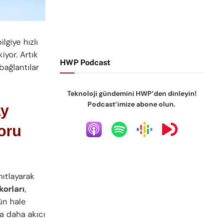
lgiye hızlı
yor. Artık
HWP Podcast
bağlantılar
Teknoloji gündemini HWP’den dinleyin!
Podcast’imize abone olun.
ay
oru
nıtlayarak
korları
,
ün hale
ra daha akıcı