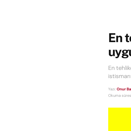
En t
uygu
En tehli
istismar
Yazı:
Onur Ba
Okuma süresi