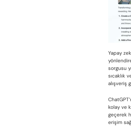
Yapay zek
yönlendir
sorgusu y
sıcaklık v
alışveriş 
ChatGPT’ni
kolay ve 
geçerek ha
erişim sağ