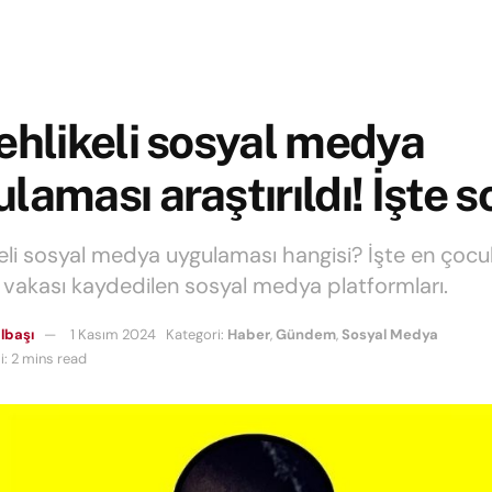
ehlikeli sosyal medya
laması araştırıldı! İşte s
keli sosyal medya uygulaması hangisi? İşte en çoc
ı vakası kaydedilen sosyal medya platformları.
lbaşı
1 Kasım 2024
Kategori:
Haber
,
Gündem
,
Sosyal Medya
: 2 mins read