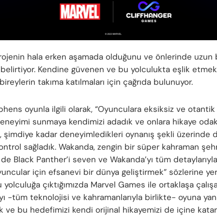
rojenin hala erken aşamada olduğunu ve önlerinde uzun b
belirtiyor. Kendine güvenen ve bu yolculukta eşlik etmek
bireylerin takıma katılmaları için çağrıda bulunuyor.
hens oyunla ilgili olarak, “Oyunculara eksiksiz ve otantik
eneyimi sunmaya kendimizi adadık ve onlara hikaye odakl
 şimdiye kadar deneyimledikleri oynanış şekli üzerinde d
kontrol sağladık. Wakanda, zengin bir süper kahraman şehr
 de Black Panther’i seven ve Wakanda’yı tüm detaylarıyl
uncular için efsanevi bir dünya geliştirmek” sözlerine ye
u yolculuğa çıktığımızda Marvel Games ile ortaklaşa çalış
ı -tüm teknolojisi ve kahramanlarıyla birlikte- oyuna ya
 ve bu hedefimizi kendi orijinal hikayemizi de içine kata