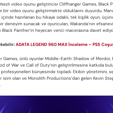
kezli video oyunu geliştiricisi Cliffhanger Games, Black 
ni bir video oyunu geliştirmekte olduklarını duyurdu. Ma
iği içinde hazırlanan bu hikaye odaklı, tek kişilik oyun, üçü
bir deneyim sunacak ve oyuncuları, Wakanda’nın efsanev
 Black Panther’in heyecan verici macerasına davet ediyo
ekebilir:
ADATA LEGEND 960 MAX İnceleme – PS5 Coşuy
er Games, ünlü oyunlar Middle-Earth: Shadow of Mordor, 
God of War ve Call of Duty’nin geliştirilmesine katkıda b
 profesyonelleri bünyesinde topladı. Ekibin yönetimini, 
ir isim olan ve Monolith Productions’dan gelen Kevin St
.