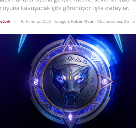
 oyuna kavuşacak gibi görünüyor. İşte detaylar.
ztürk
10 Temmuz 2023
Kategori:
Haber
,
Oyun
Okuma süresi: 2 mins