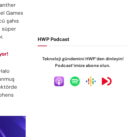
Panther
rvel Games
ncü şahıs
i süper
r.
HWP Podcast
or!
Teknoloji gündemini HWP’den dinleyin!
Podcast’imize abone olun.
Halo
ulunmuş
sektörde
ephens