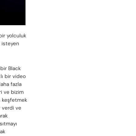
ir yolculuk
 isteyen
 bir Black
ı bir video
aha fazla
i ve bizim
a keşfetmek
r verdi ve
arak
nsıtmayı
rak