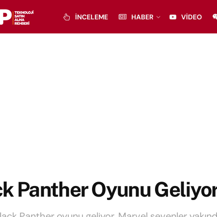
İNCELEME
HABER
VIDEO
k Panther Oyunu Geliyor
lack Panther oyunu geliyor. Marvel sevenler yakın