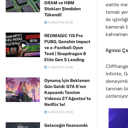
DRAM ve HBM
eattle mer
Stokları Şimdiden
temalı ye
Tükendi!
ile işbirl
6 AĞUSTOS 2026
kameralı 
kahramanı
REDMAGIC 11S Pro
PUBG, Genshin Impact
ve e-Football Oyun
İlginizi Ç
Testi | Snapdragon 8
Elite Gen 5 Leading
Cliffhang
3 AĞUSTOS 2026
Infinite, 
deneyimli
Oynanış İçin Beklenen
Gün Geldi: GTA 6’nın
tanınan b
Kapsamlı Tanıtım
üstleniyor
Videosu 27 Ağustos’ta
Netflix’te!
6 AĞUSTOS 2026
Geleceğin finansında