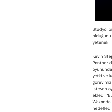
Stüdyo, p
olduğunu 
yetenekli 
Kevin Step
Panther d
oyununda,
yetki ve 
görevimiz
isteyen oy
ekledi: “B
Wakanda’y
hedefledik