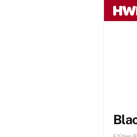
Blac
EA'den B