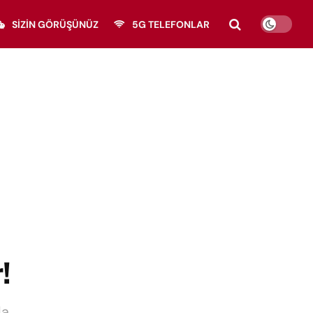
SIZIN GÖRÜŞÜNÜZ
5G TELEFONLAR
!
da