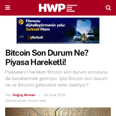
Bitcoin Son Durum Ne?
Piyasa Hareketli!
Piyasaların hareketi Bitcoin son durum sorusunu
da beraberinde getiriyor. İşte Bitcoin son durum
ne ve Bitcoin'i gelecekte neler bekliyor?
Yazı:
Doğuş Akman
24 Ocak 2025
Okuma süresi: 2 mins read