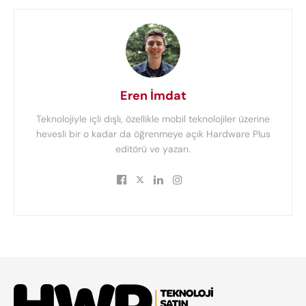
Eren İmdat
Teknolojiyle içli dışlı, özellikle mobil teknolojiler üzerine
hevesli bir o kadar da öğrenmeye açık Hardware Plus
editörü ve yazarı.