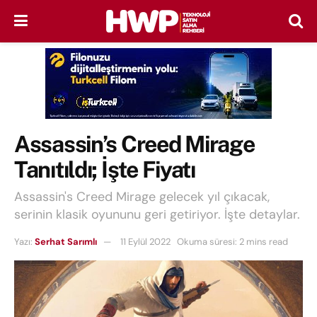
Assassin’s Creed Mirage
Tanıtıldı; İşte Fiyatı
Assassin's Creed Mirage gelecek yıl çıkacak,
serinin klasik oyununu geri getiriyor. İşte detaylar.
Yazı:
Serhat Sarımlı
11 Eylül 2022
Okuma süresi: 2 mins read