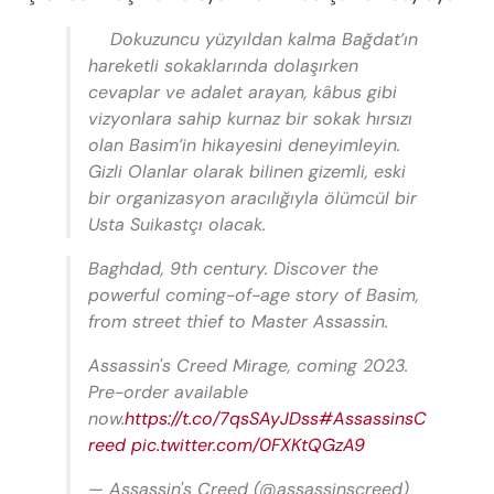
Dokuzuncu yüzyıldan kalma Bağdat’ın
hareketli sokaklarında dolaşırken
cevaplar ve adalet arayan, kâbus gibi
vizyonlara sahip kurnaz bir sokak hırsızı
olan Basim’in hikayesini deneyimleyin.
Gizli Olanlar olarak bilinen gizemli, eski
bir organizasyon aracılığıyla ölümcül bir
Usta Suikastçı olacak.
Baghdad, 9th century. Discover the
powerful coming-of-age story of Basim,
from street thief to Master Assassin.
Assassin's Creed Mirage, coming 2023.
Pre-order available
now.
https://t.co/7qsSAyJDss
#AssassinsC
reed
pic.twitter.com/0FXKtQGzA9
— Assassin's Creed (@assassinscreed)