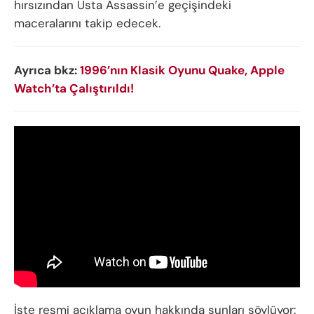
hırsızından Usta Assassin’e geçişindeki
maceralarını takip edecek.
Ayrıca bkz:
1996’nın Klasik Oyunu Quake, Apple
Watch’ta Çalıştırıldı!
İşte resmi açıklama oyun hakkında şunları söylüyor: