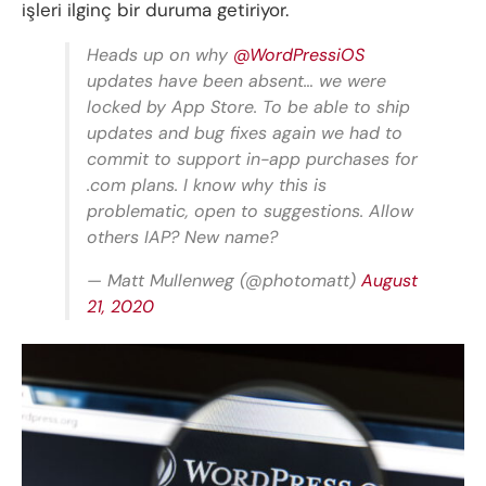
işleri ilginç bir duruma getiriyor.
Heads up on why
@WordPressiOS
updates have been absent… we were
locked by App Store. To be able to ship
updates and bug fixes again we had to
commit to support in-app purchases for
.com plans. I know why this is
problematic, open to suggestions. Allow
others IAP? New name?
— Matt Mullenweg (@photomatt)
August
21, 2020