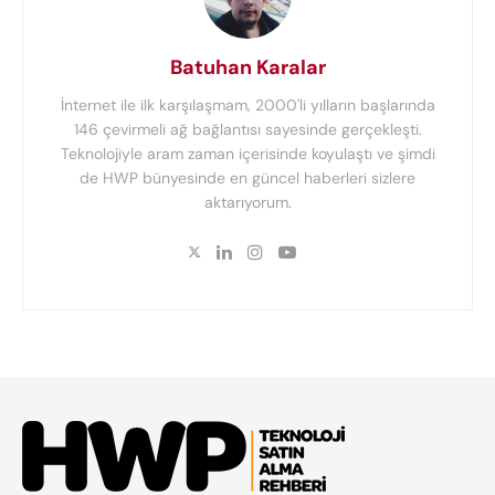
Batuhan Karalar
İnternet ile ilk karşılaşmam, 2000'li yılların başlarında
146 çevirmeli ağ bağlantısı sayesinde gerçekleşti.
Teknolojiyle aram zaman içerisinde koyulaştı ve şimdi
de HWP bünyesinde en güncel haberleri sizlere
aktarıyorum.