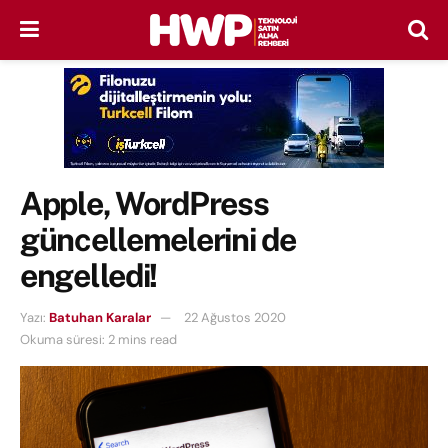
Apple, WordPress
güncellemelerini de
engelledi!
Yazı:
Batuhan Karalar
22 Ağustos 2020
Okuma süresi: 2 mins read